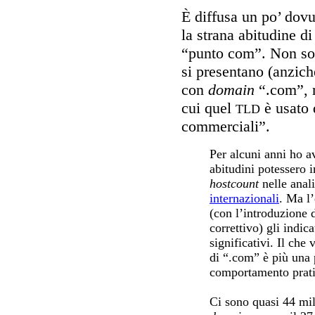
È diffusa un po’ dovun
la strana abitudine di
“punto com”. Non sol
si presentano (anzich
con
domain
“.com”, m
cui quel
è usato 
TLD
commerciali”.
Per alcuni anni ho a
abitudini potessero i
hostcount
nelle anali
internazionali
. Ma l
(con l’introduzione 
correttivo) gli indi
significativi. Il che 
di “.com” è più una 
comportamento prati
Ci sono quasi 44 mili