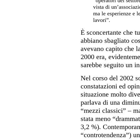
“operatori del settor
vista di un’associazi
ma le esperienze e le
lavori”.
È sconcertante che tu
abbiano sbagliato co
avevano capito che l
2000 era, evidenteme
sarebbe seguito un in
Nel corso del 2002 so
constatazioni ed opi
situazione molto dive
parlava di una diminu
“mezzi classici” – ma
stata meno “drammati
3,2 %). Contemporan
“controtendenza”) un