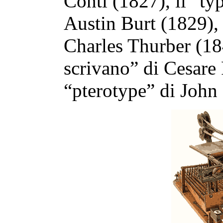
Conti (1827), il “ty
Austin Burt (1829), 
Charles Thurber (18
scrivano” di Cesare 
“pterotype” di John 