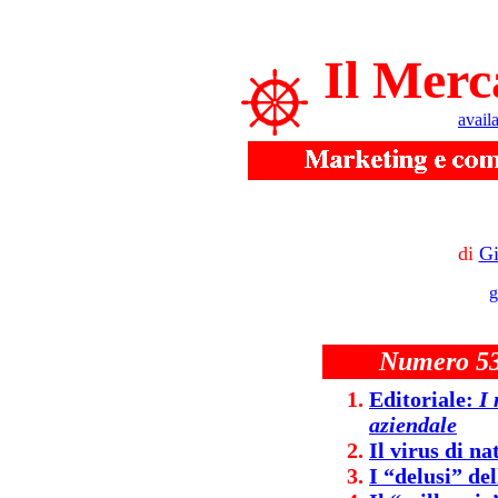
Il Merc
avail
di
Gi
g
Numero 53
Editoriale:
I 
aziendale
Il virus di na
I “delusi” del