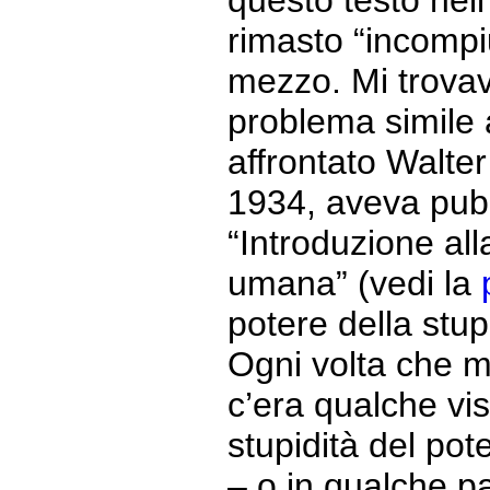
questo testo nell
rimasto “incompi
mezzo. Mi trovav
problema simile 
affrontato Walter
1934, aveva pubb
“Introduzione alla
umana” (vedi la
potere della stupi
Ogni volta che mi
c’era qualche vi
stupidità del pote
– o in qualche pa