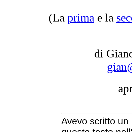
(La
prima
e la
se
di Gian
gian@
ap
Avevo scritto un