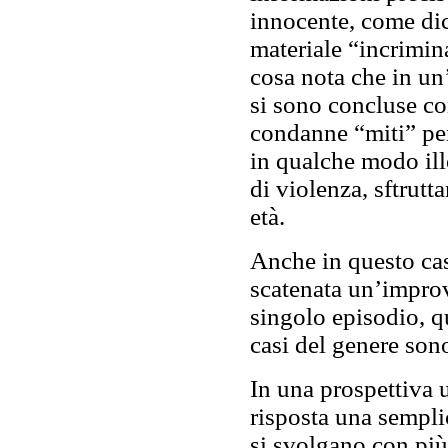
innocente, come dic
materiale “incrimin
cosa nota che in un’
si sono concluse con
condanne “miti” per
in qualche modo ill
di violenza, sftrut
età.
Anche in questo cas
scatenata un’improv
singolo episodio, q
casi del genere son
In una prospettiva 
risposta una sempl
si svolgano con più