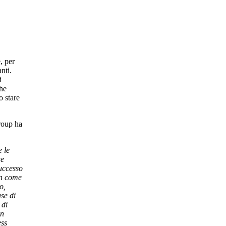
, per
nti.
i
che
 stare
roup ha
 le
ue
successo
on come
o,
se di
 di
un
ess