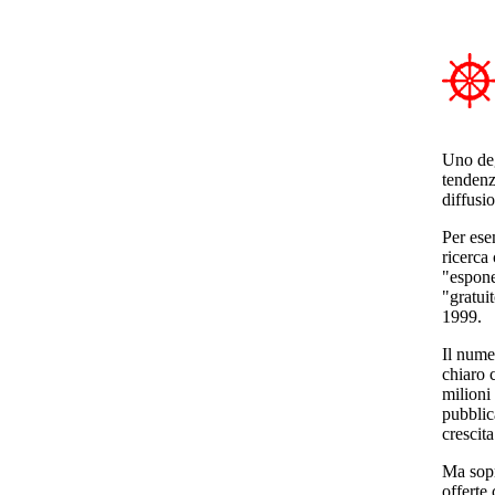
Uno deg
tendenz
diffusi
Per esem
ricerca
"espone
"gratui
1999.
Il nume
chiaro 
milioni
pubblic
crescit
Ma sopr
offerte