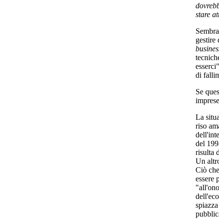
dovrebb
stare at
Sembra 
gestire
busines
tecniche
esserci
di falli
Se ques
imprese
La situ
riso am
dell'in
del 1998
risulta 
Un altr
Ciò che
essere p
"all'on
dell'ec
spiazza
pubblic