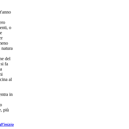
t'anno
ero
enti, o
le
er
 meno
a natura
one del
si fa
za
mi
cina al
entra in
to
e, più
ll'inizio