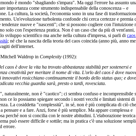
mondo è mondo "sbagliando s'impara". Ma oggi l'errore ha assunto un
lare importanza come strumento indispensabile della conoscenza – e
ione. La cultura, la società, l'economia sono in una fase di trasformazion
ento. Un'evoluzione turbolenta confonde chi cerca certezze e premia c
e tendenze nuove e "nascenti"; che si possono cogliere con l'intuizione 
ano solo con l'esperienza pratica. Non è un caso che da più di vent'anni,
llo sviluppo scientifico ma anche nella cultura d'impresa, si parli di
caos
sità
; né che la nascita della teoria del caos coincida (anno più, anno m
vagiti dell'internet.
 Mitchell Waldrop in
Complexity
(1992):
del caos è dove la vita ha trovato abbastanza stabilità per sostenersi e
nza creatività per meritare il nome di vita. L'orlo del caos è dove nuov
i innovativi rosicchiano continuamente il bordo dello status quo; e dov
radicata vecchia guardia sarà, presto o tardi, rovesciata.
s", naturalmente, non è "caotico"; ci sembra confuso e incomprensibile 
non ce lo possiamo spiegare secondo i nostri vecchi e limitati sistemi di
nza. La cosiddetta "complessità", in sé, non è più complicata di ciò ch
i a pensare e a fare. Anzi, forse è più semplice. Ma appare complessa e
osa perché non si concilia con le nostre abitudini. L'elaborazione teorica
tema può essere difficile e sottile; ma in pratica c'è una soluzione sempli
d errore.