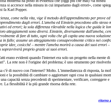
sofia moderna ha posto in evidenza che (oggi più che mai) «la nostra
nza si accresce nella misura in cui impariamo dagli errori», come spie
nni fa Karl Popper.
cienza, come nella vita, vige il metodo dell'apprendimento per prove ed 
apprendimento dagli errori. L'ameba ed Einstein procedono allo stesso
ativi ed errori; la sola differenza rilevabile nella logica che guida le lor
 loro atteggiamenti sono diversi. Einstein, diversamente dall'ameba, cer
volmente di fare di tutto, ogni volta che gli capita una nuova soluzione
la in fallo; assume un atteggiamento consapevolmente critico nei confro
roprie idee, cosicché – mentre l'ameba morirà a causa dei suoi errori –
n sopravviverà proprio grazie ai suoi errori.
fatti erano evidenti quando l'internet era solo un progetto nella mente di
ari". La rete non è l'origine del problema; è uno strumento per risolverlo
a c'è di nuovo con l'internet? Molto. L'immediatezza di risposta, la molt
zioni e la possibilità di cambiare o aggiornare ogni cosa in qualsiasi mo
 una capacità senza precedenti di sperimentare, verificare, correggere e
e. La flessibilità è la più grande risorsa della rete.
ritorno a