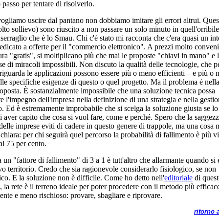
 passo per tentare di risolverlo.
ogliamo uscire dal pantano non dobbiamo imitare gli errori altrui. Ques
lto sollievo) sono riuscito a non passare un solo minuto in quell'orribile
serraglio che è lo Smau. Chi c'è stato mi racconta che c'era quasi un int
edicato a offerte per il "commercio elettronico". A prezzi molto conveni
tura "gratis", si moltiplicano più che mai le proposte "chiavi in mano" e 
e di miracoli impossibili. Non discuto la qualità delle tecnologie, che p
riguarda le applicazioni possono essere più o meno efficienti – e più o
alle specifiche esigenze di questo o quel progetto. Ma il problema è nell
roposta. È sostanzialmente impossibile che una soluzione tecnica possa
re l'impegno dell'impresa nella definizione di una strategia e nella gesti
o. Ed è estremamente improbabile che si scelga la soluzione giusta se lo 
i aver capito che cosa si vuol fare, come e perché. Spero che la saggez
 delle imprese eviti di cadere in questo genere di trappole, ma una cosa 
chiara: per chi seguirà quel percorso la probabilità di fallimento è più vi
al 75 per cento.
à un "fattore di fallimento" di 3 a 1 è tutt'altro che allarmante quando si 
o territorio. Credo che sia ragionevole considerarlo fisiologico, se non
ico. E la soluzione non è difficile. Come ho detto nell'
editoriale
di ques
 la rete è il terreno ideale per poter procedere con il metodo più efficac
ente e meno rischioso: provare, sbagliare e riprovare.
ritorno a