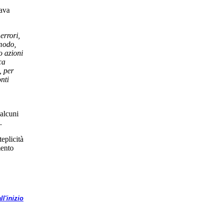
gava
errori,
 modo,
o azioni
ca
, per
nti
 alcuni
.
eplicità
mento
ll'inizio