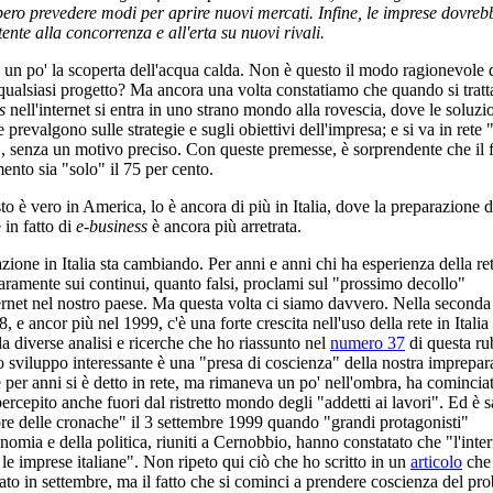
ero prevedere modi per aprire nuovi mercati. Infine, le imprese dovreb
tente alla concorrenza e all'erta su nuovi rivali.
un po' la scoperta dell'acqua calda. Non è questo il modo ragionevole 
 qualsiasi progetto? Ma ancora una volta constatiamo che quando si tratt
s
nell'internet si entra in uno strano mondo alla rovescia, dove le soluzi
 prevalgono sulle strategie e sugli obiettivi dell'impresa; e si va in rete 
", senza un motivo preciso. Con queste premesse, è sorprendente che il f
mento sia "solo" il 75 per cento.
to è vero in America, lo è ancora di più in Italia, dove la preparazione d
 in fatto di
e-business
è ancora più arretrata.
azione in Italia sta cambiando. Per anni e anni chi ha esperienza della re
aramente sui continui, quanto falsi, proclami sul "prossimo decollo"
ternet nel nostro paese. Ma questa volta ci siamo davvero. Nella second
, e ancor più nel 1999, c'è una forte crescita nell'uso della rete in Itali
da diverse analisi e ricerche che ho riassunto nel
numero 37
di questa ru
o sviluppo interessante è una "presa di coscienza" della nostra imprepar
 per anni si è detto in rete, ma rimaneva un po' nell'ombra, ha comincia
ercepito anche fuori dal ristretto mondo degli "addetti ai lavori". Ed è s
ore delle cronache" il 3 settembre 1999 quando "grandi protagonisti"
onomia e della politica, riuniti a Cernobbio, hanno constatato che "l'inter
 le imprese italiane". Non ripeto qui ciò che ho scritto in un
articolo
che
ato in settembre, ma il fatto che si cominci a prendere coscienza del pr