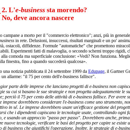
2. L'
e-business
sta morendo?
No, deve ancora nascere
 campane a morto per il "commercio elettronico"; anzi, più in generale
business
in rete. Delusioni, insuccessi, risultati marginali e un po' ansima
ltà, ostacoli, diffidenze. Formule "automatiche" che promettono miracol
zzabili. Esperimenti fatti di malavoglia, o secondo schemi troppo rigidi, 
 alla comoda ma superficiale conclusione: «Vedi? Non funziona. Meglio
alla finestra, fino a quando succederà qualcosa».
 una notizia pubblicata il 24 settembre 1999 da
Edupage
, il Gartner G
 un allarme: "il 75 per cento dell'e-business fallisce".
ior parte delle imprese che lanciano progetti di e-business non capisce
gie su cui si basano le sue strategie e non progetta adeguatamente le s
ve; perciò il 75 per cento delle attività di e-business fallisce. Per avere 
le imprese dovrebbero considerare l'e-business come uno strumento, n
ttivo in sé. Le imprese dovrebbero usare un'efficace gestione del progett
arsi che i dipendenti capiscano le tecnologie usate, controllando ogni fa
o, e usando un approccio "passo per passo". Dovrebbero anche, prima
re nuove tecnologie, verificare le basi del progetto per capire se esiste 
o di business che giustifichi l'operazione. Inoltre, le strategie di e-busin