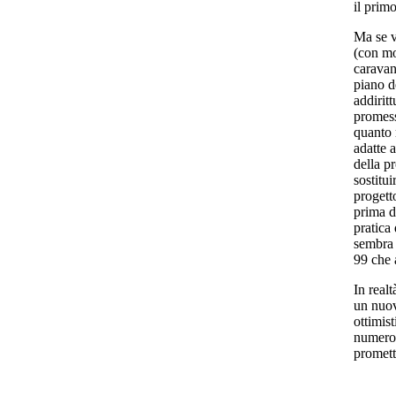
il primo
Ma se v
(con mo
caravan
piano d
addirit
promess
quanto 
adatte 
della p
sostitui
progett
prima d
pratica
sembra 
99 che 
In realt
un nuov
ottimist
numero,
promett