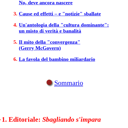
No, deve ancora nascere
Cause ed effetti – e "notizie" sballate
Un'antologia della "cultura dominante":
un misto di verità e banalità
Il mito della "convergenza"
(Gerry McGovern)
La favola del bambino miliardario
Sommario
1. Editoriale:
Sbagliando s'impara