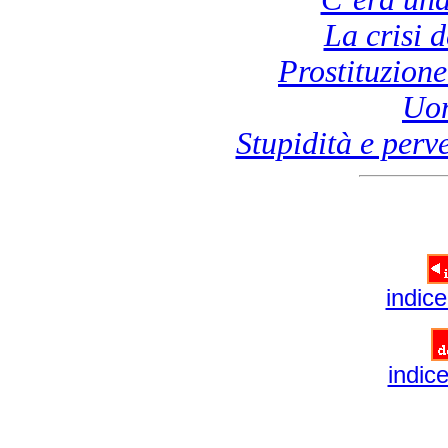
La crisi 
Prostituzione
Uom
Stupidità e perv
indice
indic