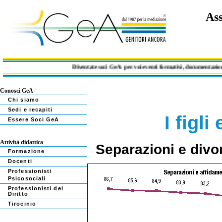
Ass
Diventate soci GeA: per voi eventi formativi, documentazione e libri
Conosci GeA
Chi siamo
Sedi e recapiti
I figl
Essere Soci GeA
Attività didattica
Separazioni e divorz
Formazione
Docenti
Professionisti
Psicosociali
Professionisti del
Diritto
Tirocinio