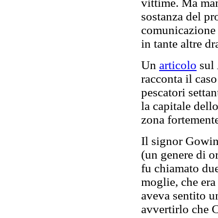
vittime. Ma man
sostanza del pr
comunicazione s
in tante altre d
Un
articolo
sul
racconta il caso
pescatori setta
la capitale del
zona fortemente
Il signor Gowin
(un genere di o
fu chiamato due
moglie, che era
aveva sentito u
avvertirlo che 