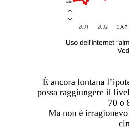
Uso dell’internet “al
Ved
È ancora lontana l’ipotes
possa raggiungere il livel
70 o 
Ma non è irragionevol
ci