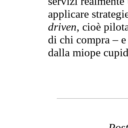
servizi realmente 
applicare strateg
driven
, cioè pilot
di chi compra – e 
dalla miope cupid
Post