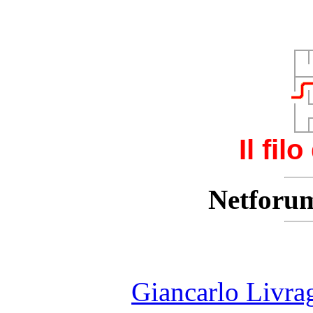
Il fil
Netforu
Giancarlo Livra