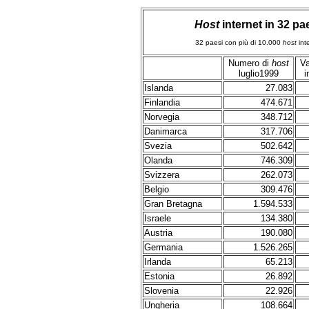
Host
internet in 32 pa
32 paesi con più di 10.000
host
int
Numero di
host
Va
luglio1999
i
Islanda
27.083
Finlandia
474.671
Norvegia
348.712
Danimarca
317.706
Svezia
502.642
Olanda
746.309
Svizzera
262.073
Belgio
309.476
Gran Bretagna
1.594.533
Israele
134.380
Austria
190.080
Germania
1.526.265
Irlanda
65.213
Estonia
26.892
Slovenia
22.926
Ungheria
108.664