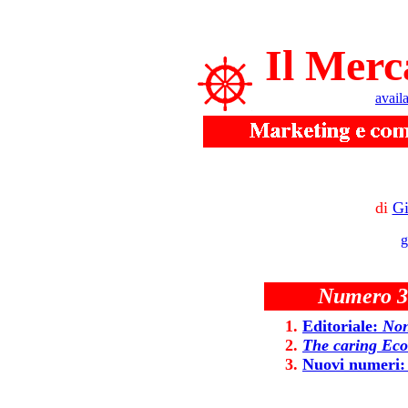
Il Merc
avail
di
Gi
g
Numero 36
Editoriale:
Non
The caring Ec
Nuovi numeri: