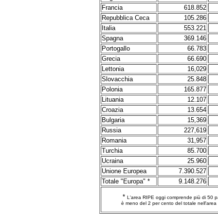
Francia
618.852
Repubblica Ceca
105.286
Italia
553.221
Spagna
369.146
Portogallo
66.783
Grecia
66.690
Lettonia
16,029
Slovacchia
25.848
Polonia
165.877
Lituania
12.107
Croazia
13.654
Bulgaria
15,369
Russia
227,619
Romania
31,957
Turchia
85.700
Ucraina
25.960
Unione Europea
7.390.527
Totale "Europa" *
9.148.276
*
L'area RIPE oggi comprende più di 50 pa
è meno del 2 per cento del totale nell'area