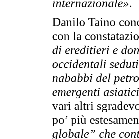
internazionale»
.
Danilo Taino conc
con la constatazi
di ereditieri e do
occidentali seduti
nababbi del petrol
emergenti asiatic
vari altri sgrade
po’ più estesamen
globale” che cont