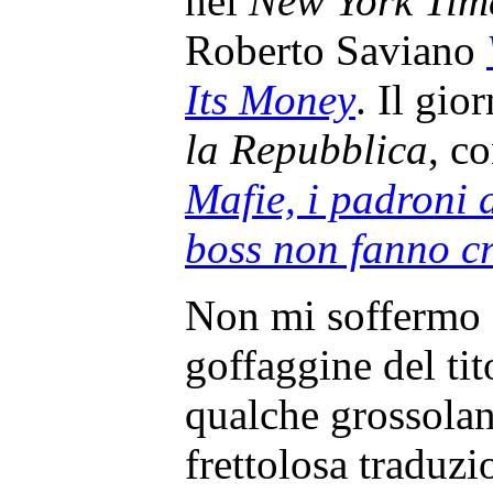
nel
New York Tim
Roberto Saviano
Its Money
. Il gio
la Repubblica
, c
Mafie, i padroni d
boss non fanno c
Non mi soffermo s
goffaggine del tito
qualche grossolan
frettolosa traduz