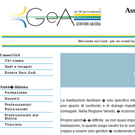
Ass
Diventate soci GeA: per voi eventi format
Conosci GeA
Chi siamo
Sedi e recapiti
Essere Soci GeA
Attivit� didattica
Formazione
Docenti
La mediazione familiare � uno specifico inter
Professionisti
uno spazio di confronto e di dialogo rispet
Psicosociali
coniugale. Nella Regione Veneto, � riconosci
Professionisti del
Diritto
Proprio perch� � difficile, se non quasi impos
Tirocinio
mediazione, in quanto luogo neutro tra le cont
coppia a essere solo genitori � sostenendo il d