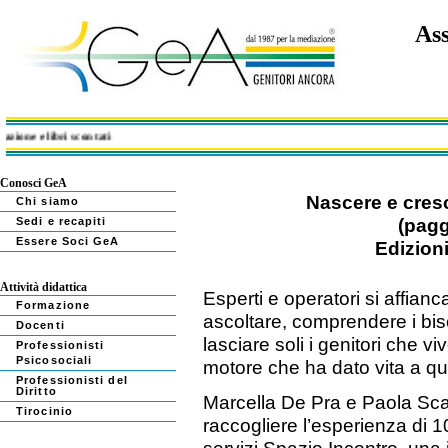
Ass
ne e libri scontati
Conosci GeA
Nascere e cresce
Chi siamo
(pagg
Sedi e recapiti
Essere Soci GeA
Edizion
Attività didattica
Esperti e operatori si affianc
Formazione
ascoltare, comprendere i bis
Docenti
lasciare soli i genitori che vi
Professionisti
Psicosociali
motore che ha dato vita a qu
Professionisti del
Diritto
Marcella De Pra e Paola Scala
Tirocinio
raccogliere l’esperienza di 10