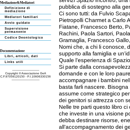
servizi Spazio Incontro, un
Mediazione&Mediatori
pubblica di sostegno alla geni
Definizione di
mediazione
Ci sono tutti: da Fulvio Scap
Mediatori familiari
Pietropolli Charmet a Carlo
Avvio guidato
Fiatane, Francesco Berto, Pa
Supervisione
permanente
Rachini, Paola Sartori, Paol
Codice Deontologico
Gramaglia, Francesco Gallo,
Nomi che, a chi li conosce, 
Documentazione
supporto alla famiglia e un’id
Libri, articoli, dati
Quale l’esperienza di Spazio 
Links utili
Si parte dalla consapevolezza
-------------------------------
domande e con le loro paure.
Copyright © Associazione GeA
C.F.97059120150 - P.I.10606330156
accompagnare i bambini nella
--------------------------------
basta farli nascere. Bisogna
assume come strategico per 
dei genitori si attrezza con 
Nelle tre parti questo libro 
che investe in una visione pos
debba destinare risorse, ene
all’accompagnamento dei geni