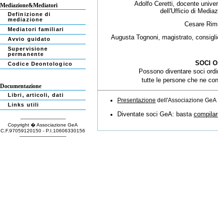
Adolfo Ceretti, docente univers
Mediazione&Mediatori
dell'Ufficio di Media
Definizione di
mediazione
Cesare Rimi
Mediatori familiari
Augusta Tognoni, magistrato, consiglie
Avvio guidato
Supervisione
permanente
SOCI O
Codice Deontologico
Possono diventare soci ord
tutte le persone che ne cond
Documentazione
Libri, articoli, dati
Presentazione
dell'Associazione GeA
Links utili
Diventate soci GeA: basta
compilar
-------------------------------
Copyright � Associazione GeA
C.F.97059120150 - P.I.10606330156
--------------------------------