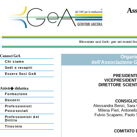
Ass
Diventate soci GeA: per voi eventi format
Conosci GeA
Organ
Chi siamo
dell'Associazione G
Sedi e recapiti
Essere Soci GeA
PRESIDENT
VICEPRESIDENT
DIRETTORE SCIENT
Attivit� didattica
Formazione
Docenti
CONSIGLIO
Alessandra Benzi, Sara C
Professionisti
Milena Pieri, Antonell
Psicosociali
Fulvio Scaparro, Paolo 
Professionisti del
Diritto
Tirocinio
COMITATO 