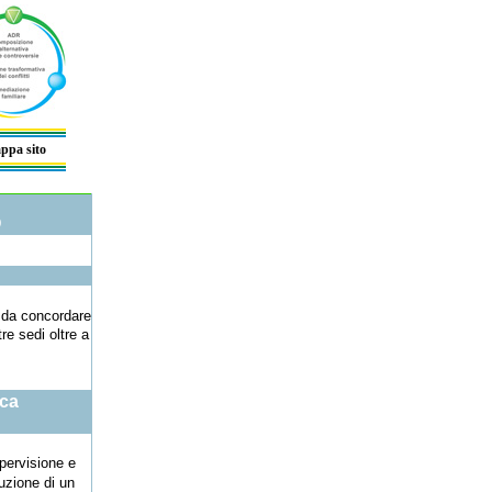
ppa sito
O
à da concordare
tre sedi oltre a
ica
pervisione e
uzione di un