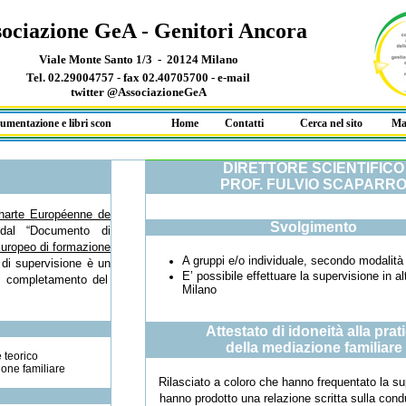
ociazione GeA - Genitori Ancora
Viale Monte Santo 1/3 - 20124 Milano
Tel. 02.29004757 - fax 02.40705700 -
e-mail
twitter @AssociazioneGeA
entazione e libri scontati
Home
Contatti
Cerca nel sito
Ma
DIRETTORE SCIENTIFICO
PROF. FULVIO SCAPARR
harte Européenne de
Svolgimento
dal “Documento di
uropeo di formazione
A gruppi e/o individuale, secondo modalit
 di supervisione è un
E’ possibile effettuare la supervisione in al
l completamento del
Milano
Attestato di idoneità alla prat
della mediazione familiare
 teorico
ione familiare
Rilasciato a coloro che hanno frequentato la su
hanno prodotto una relazione scritta sulla cond