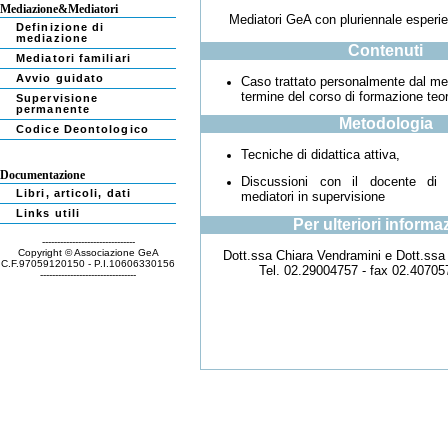
Mediazione&Mediatori
Mediatori GeA con pluriennale esperie
Definizione di
mediazione
Contenuti
Mediatori familiari
Avvio guidato
Caso trattato personalmente dal med
termine del corso di formazione teor
Supervisione
permanente
Metodologia
Codice Deontologico
Tecniche di didattica attiva,
Documentazione
Discussioni con il docente di 
Libri, articoli, dati
mediatori in supervisione
Links utili
Per ulteriori informa
-------------------------------
Copyright © Associazione GeA
Dott.ssa Chiara Vendramini e Dott.ssa 
C.F.97059120150 - P.I.10606330156
Tel. 02.29004757 - fax 02.40705
--------------------------------