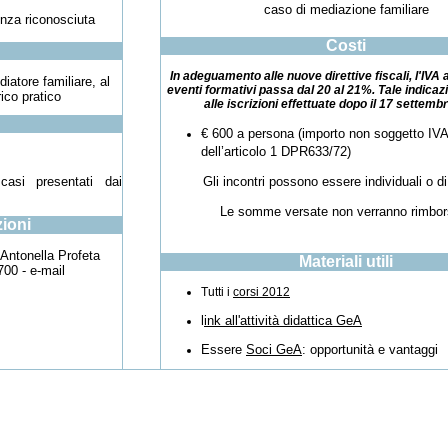
caso di mediazione familiare
nza riconosciuta
Costi
In adeguamento alle nuove direttive fiscali, l'IVA 
iatore familiare, al
eventi formativi passa dal 20 al 21%. Tale indicazi
ico pratico
alle iscrizioni effettuate dopo il 17 settemb
€ 600 a persona (importo non soggetto IVA
dell’articolo 1 DPR633/72)
casi presentati dai
Gli incontri possono essere individuali o d
Le somme versate non verranno rimbor
zioni
Antonella Profeta
Materiali utili
700 -
e-mail
Tutti i
corsi 2012
l
ink all'attività didattica GeA
Essere
Soci GeA
: opportunità e vantaggi