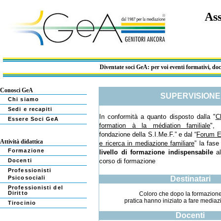
Ass
Diventate soci GeA: per voi eventi formativi, docum
Conosci GeA
SUPERVISIONE
Chi siamo
Sedi e recapiti
In conformità a quanto disposto dalla "
C
Essere Soci GeA
formation à la médiation familiale
", 
fondazione della S.I.Me.F.” e dal “
Forum E
Attività didattica
e ricerca in mediazione familiare
” la fase
Formazione
livello di formazione indispensabile
a
Docenti
corso di formazione
Professionisti
Psicosociali
Destinatari
Professionisti del
Diritto
Coloro che dopo la formazione
pratica hanno iniziato a fare mediaz
Tirocinio
Docenti