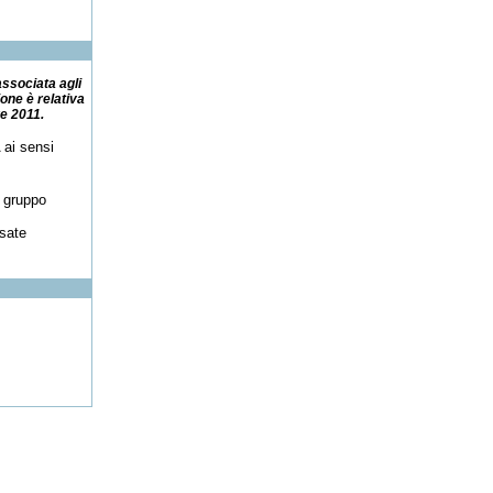
associata agli
one è relativa
re 2011.
 ai sensi
i gruppo
sate