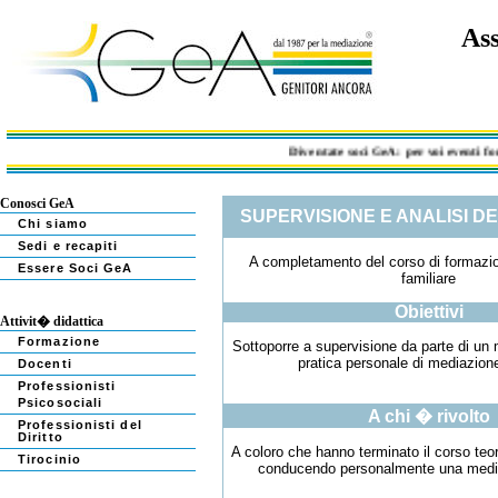
Ass
Diventate soci GeA: per voi eventi format
Conosci GeA
SUPERVISIONE E ANALISI D
Chi siamo
Sedi e recapiti
A completamento del corso di formazi
Essere Soci GeA
familiare
Obiettivi
Attivit� didattica
Formazione
Sottoporre a supervisione da parte di un 
pratica personale di mediazione
Docenti
Professionisti
Psicosociali
A chi � rivolto
Professionisti del
Diritto
A coloro che hanno terminato il corso teo
Tirocinio
conducendo personalmente una media