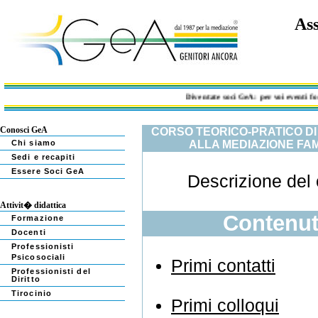
Ass
Diventate soci GeA: per voi eventi forma
Conosci GeA
CORSO TEORICO-PRATICO D
Chi siamo
ALLA MEDIAZIONE FAM
Sedi e recapiti
Essere Soci GeA
Descrizione del
Attivit� didattica
Contenut
Formazione
Docenti
Professionisti
Psicosociali
Primi contatti
Professionisti del
Diritto
Tirocinio
Primi colloqui