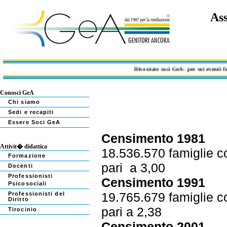
Ass
Diventate soci GeA: per voi eventi forma
Conosci GeA
Chi siamo
Sedi e recapiti
Essere Soci GeA
Censimento 1981
Attivit� didattica
18.536.570 famiglie c
Formazione
pari
a 3,00
Docenti
Professionisti
Censimento 1991
Psicosociali
19.765.679 famiglie c
Professionisti del
Diritto
pari a 2,38
Tirocinio
Censimento 2001