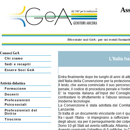
Ass
Diventate soci GeA: per voi eventi formativi, 
Conosci GeA
L’Italia 
Chi siamo
Sedi e recapiti
Essere Soci GeA
Entra finalmente dopo tre lunghi di anni di atti
dell’Italia della Convenzione per la protezion
Attività didattica
Il testo, che aveva cominciato il suo percorso
Formazione
penale, il codice di procedura penale e l'ord
E’ la risposta italiana all’input del Consi
Docenti
contrastare lo sfruttamento e l'abuso sessual
Professionisti
moderne tecnologie.
Psicosociali
La Convenzione è stata adottata dal Comitato
Lanzarote.
Professionisti del
Si tratta di un documento vincolante con il qua
Diritto
fra i quali l'Italia - si impegnano a rafforz
Tirocinio
degli abusi, sia per il perseguimento dei colpev
Sono 10 gli Stati ad averla ratificata: Albani
Avendo raggiunto l'obiettivo di 5 ratifiche, la 