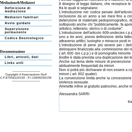
Mediazione&Mediatori
Il disegno di legge italiano, che recepisce l
fra le quali si segnalano:
Definizione di
mediazione
L'introduzione nel codice penale dell'articol
reclusione da un anno a sei mesi fino a cinq
Mediatori familiari
detenzione di materiale pedopornografico, d
Avvio guidato
sottoposto anche chi "pubblicamente, fa apolog
artistico, letterario, storico o di costume".
Supervisione
permanente
L’introduzione dell'articolo 609-undecies c.
uno a tre anni, previa definizione della fatt
Codice Deontologico
attraverso artifici, lusinghe o minacce posti in
L’introduzione di pene più severe per i delit
delinquere finalizzata alla commissione dei re
Documentazione
( art. 600 -bis c.p.p.) e di pornografia minorile (
Libri, articoli, dati
Inoltre è stata prevista una duplicazione dei 
Anche sul tema delle misure di prevenzione pe
Links utili
abitualmente frequentati da minori.
Non si potrà più dichiarare di non essere a c
-------------------------------
minori ( art. 602 quater).
Copyright © Associazione GeA
C.F.97059120150 - P.I.10606330156
La convenzione limita anche la concessione di
--------------------------------
violenza sessuale.
Ammette infine al gratuito patrocinio, anche in 
Alessandra SARRI
tr