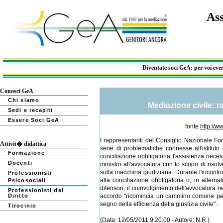
Ass
Diventate soci GeA: per voi eventi 
Conosci GeA
Chi siamo
Mediazione civile: r
Sedi e recapiti
Essere Soci GeA
fonte
http://w
I rappresentanti del Consiglio Nazionale For
Attivit� didattica
serie di problematiche connesse all'istitut
Formazione
conciliazione obbligatoria l'assistenza nece
Docenti
ministro all'avvocatura con lo scopo di riso
sulla macchina giudiziaria. Durante l'incontr
Professionisti
alla conciliazione obbligatoria o, in alterna
Psicosociali
difensori, il coinvolgimento dell'avvocatura n
Professionisti del
Diritto
accordo "ricomincia un cammino comune per il
segno della efficienza della giustizia civile".
Tirocinio
(Data: 12/05/2011 9.20.00 - Autore: N.R.)