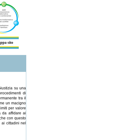
ppa sito
iustizia su una
procedimenti di
ermanente tra il
 come un macigno
imiti per valore
a da affidare ai
o che con questo
i cittadini nel