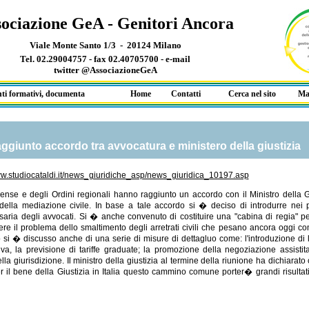
ociazione GeA - Genitori Ancora
Viale Monte Santo 1/3 - 20124 Milano
Tel. 02.29004757 - fax 02.40705700 -
e-mail
twitter @AssociazioneGeA
formativi, documentazione e libri scontati
Home
Contatti
Cerca nel sito
Ma
aggiunto accordo tra avvocatura e ministero della giustizia
ww.studiocataldi.it/news_giuridiche_asp/news_giuridica_10197.asp
ense e degli Ordini regionali hanno raggiunto un accordo con il Ministro della G
o della mediazione civile. In base a tale accordo si � deciso di introdurre nei 
ssaria degli avvocati. Si � anche convenuto di costituire una "cabina di regia" p
lvere il problema dello smaltimento degli arretrati civili che pesano ancora oggi
o si � discusso anche di una serie di misure di dettagluo come: l'introduzione di l
tiva, la previsione di tariffe graduate; la promozione della negoziazione assistit
ella giurisdizione. Il ministro della giustizia al termine della riunione ha dichiarat
 bene della Giustizia in Italia questo cammino comune porter� grandi risultati a