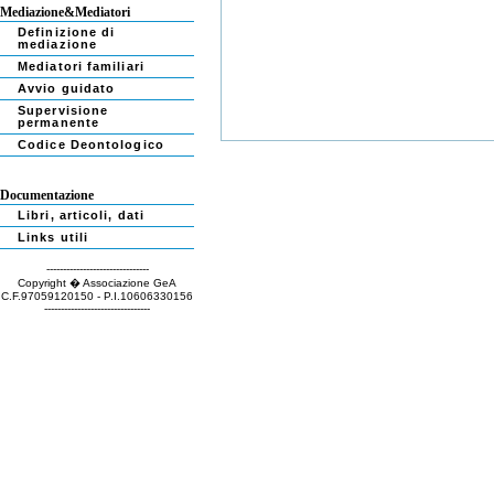
Mediazione&Mediatori
Definizione di
mediazione
Mediatori familiari
Avvio guidato
Supervisione
permanente
Codice Deontologico
Documentazione
Libri, articoli, dati
Links utili
-------------------------------
Copyright � Associazione GeA
C.F.97059120150 - P.I.10606330156
--------------------------------