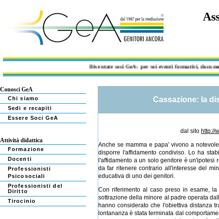
Ass
Diventate soci GeA: per voi eventi formativi, documentaz
Conosci GeA
Chi siamo
Cassazione: la di
Sedi e recapiti
Essere Soci GeA
dal sito
http:/
Attività didattica
Anche se mamma e papa' vivono a notevole dis
Formazione
disporre l'affidamento condiviso. Lo ha sta
Docenti
l'affidamento a un solo genitore è un'ipotesi 
da far ritenere contrario all'interesse del m
Professionisti
educativa di uno dei genitori.
Psicosociali
Professionisti del
Con riferimento al caso preso in esame, la 
Diritto
sottrazione della minore al padre operata dall
Tirocinio
hanno considerato che l'obiettiva distanza tr
lontananza è stata terminata dal comportamento