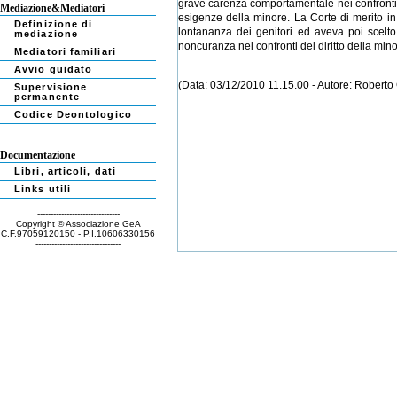
grave carenza comportamentale nei confronti d
Mediazione&Mediatori
esigenze della minore. La Corte di merito in
Definizione di
lontananza dei genitori ed aveva poi scelto
mediazione
noncuranza nei confronti del diritto della min
Mediatori familiari
Avvio guidato
(Data: 03/12/2010 11.15.00 - Autore: Roberto 
Supervisione
permanente
Codice Deontologico
Documentazione
Libri, articoli, dati
Links utili
-------------------------------
Copyright © Associazione GeA
C.F.97059120150 - P.I.10606330156
--------------------------------