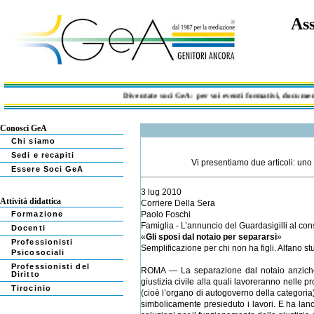
Ass
Diventate soci GeA: per voi eventi formativi, documentazio
Conosci GeA
Chi siamo
Sedi e recapiti
Vi presentiamo due articoli: uno
Essere Soci GeA
3 lug 2010
Attività didattica
Corriere Della Sera
Formazione
Paolo Foschi
Famiglia - L’annuncio del Guardasigilli al cons
Docenti
«
Gli sposi dal notaio per separarsi
»
Professionisti
Semplificazione per chi non ha figli. Alfano s
Psicosociali
Professionisti del
ROMA — La separazione dal notaio anziché i
Diritto
giustizia civile alla quali lavoreranno nelle p
Tirocinio
(cioè l’organo di autogoverno della categoria).
simbolicamente presieduto i lavori. E ha lanc