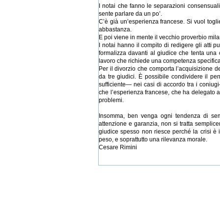
I notai che fanno le separazioni consensuali,
sente parlare da un po’.
C’è già un’esperienza francese. Si vuol togli
abbastanza.
E poi viene in mente il vecchio proverbio milan
I notai hanno il compito di redigere gli atti
formalizza davanti al giudice che tenta una 
lavoro che richiede una competenza specifica
Per il divorzio che comporta l’acquisizione de
da tre giudici. È possibile condividere il p
sufficiente— nei casi di accordo tra i coniu
che l’esperienza francese, che ha delegato ai 
problemi.
Insomma, ben venga ogni tendenza di sempli
attenzione e garanzia, non si tratta semplice
giudice spesso non riesce perché la crisi è i
peso, e soprattutto una rilevanza morale.
Cesare Rimini