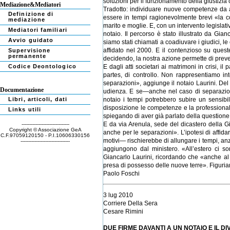
soluzioni per il funzionamento della giustizia c
Mediazione&Mediatori
Tradotto: individuare nuove competenze da ass
Definizione di
essere in tempi ragionevolmente brevi «la co
mediazione
marito e moglie. E, con un intervento legislat
Mediatori familiari
notaio. Il percorso è stato illustrato da Gia
Avvio guidato
siamo stati chiamati a coadiuvare i giudici, le
affidato nel 2000. E il contenzioso su quest
Supervisione
permanente
decidendo, la nostra azione permette di preven
Codice Deontologico
E dagli atti societari ai matrimoni in crisi, 
partes, di controllo. Non rappresentiamo in
separazioni», aggiunge il notaio Laurini. Del 
Documentazione
udienza. E se—anche nel caso di separazioni
Libri, articoli, dati
notaio i tempi potrebbero subire un sensibil
disposizione le competenze e la professionalità
Links utili
spiegando di aver già parlato della questione 
E da via Arenula, sede del dicastero della Giu
-------------------------------
Copyright © Associazione GeA
anche per le separazioni». L’ipotesi di affida
C.F.97059120150 - P.I.10606330156
motivi— rischierebbe di allungare i tempi, anz
--------------------------------
aggiungono dal ministero. «All’estero ci son
Giancarlo Laurini, ricordando che «anche al 
presa di possesso delle nuove terre». Figuria
Paolo Foschi
3 lug 2010
Corriere Della Sera
Cesare Rimini
DUE FIRME DAVANTI A UN NOTAIO E IL D