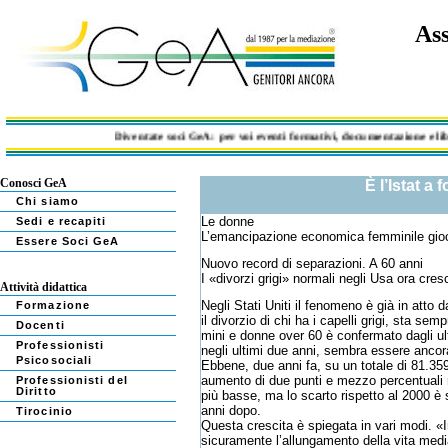
Ass
Diventate soci GeA: per voi eventi formativi, documentazione e libri s
Conosci GeA
È l’Istat a 
Chi siamo
Le donne
Sedi e recapiti
L’emancipazione economica femminile gioca u
Essere Soci GeA
Nuovo record di separazioni. A 60 anni
I «divorzi grigi» normali negli Usa ora cre
Attività didattica
Negli Stati Uniti il fenomeno è già in atto 
Formazione
il divorzio di chi ha i capelli grigi, sta se
Docenti
mini e donne over 60 è confermato dagli ulti
Professionisti
negli ultimi due anni, sembra essere ancor
Psicosociali
Ebbene, due anni fa, su un totale di 81.359
aumento di due punti e mezzo percentuali r
Professionisti del
Diritto
più basse, ma lo scarto rispetto al 2000 è 
anni dopo.
Tirocinio
Questa crescita è spiegata in vari modi. «I
sicuramente l’allungamento della vita medi