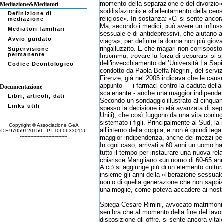
momento della separazione e del divorzio».
Mediazione&Mediatori
soddisfazioni» e «l’allentamento della censu
Definizione di
religiose». In sostanza: «Ci si sente ancor
mediazione
Ma, secondo i medici, può avere un influsso
Mediatori familiari
sessuale e di antidepressivi, che aiutano a
Avvio guidato
viagra», per definire la donna non più gio
ringalluzzito. E che magari non corrisposto
Supervisione
permanente
Insomma, trovare la forza di separarsi si s
dell’invecchiamento dell’Università La Sa
Codice Deontologico
condotto da Paola Beffa Negrini, del servizi
Firenze, già nel 2005 indicava che le caus
appunto — i farmaci contro la caduta della 
Documentazione
scatenante - anche una maggior indipende
Libri, articoli, dati
Secondo un sondaggio illustrato al cinquant
Links utili
spesso la decisione in età avanzata di sep
Uniti), che così fuggono da una vita coniu
-------------------------------
sistemato i figli. Principalmente al Sud, la
Copyright © Associazione GeA
all’interno della coppia, e non è quindi l
C.F.97059120150 - P.I.10606330156
--------------------------------
maggior indipendenza, anche dei mezzi per
In ogni caso, arrivati a 60 anni un uomo ha 
tutto il tempo per instaurare una nuova re
chiarisce Ma­rigliano «un uomo di 60-65 ann
A ciò si aggiunge più di un elemento cultur
insieme gli anni della «liberazione sessu
uomo di quella generazione che non sappia 
una moglie, come poteva accadere ai nostri
Spiega Cesare Rimini, avvocato matrimonial
sembra che al momento della fine del lavor
disposizione gli offre, si sente ancora vit