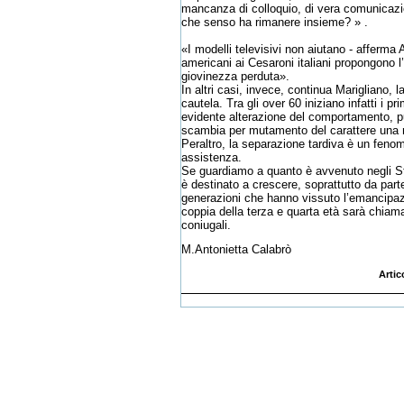
mancanza di colloquio, di vera comunicazion
che senso ha rimanere insieme? » .
«I modelli televisivi non aiutano - afferm
americani ai Cesaroni italiani propongono l’
giovinezza perduta».
In altri casi, invece, continua Marigliano,
cautela. Tra gli over 60 iniziano infatti i
evidente alterazione del comportamento, pu
scambia per mutamento del carattere una ma
Peraltro, la separazione tardiva è un fenom
assistenza.
Se guardiamo a quanto è avvenuto negli Stati
è destinato a crescere, soprattutto da part
generazioni che hanno vissuto l’emancipazi
coppia della terza e quarta età sarà chiama
coniugali.
M.Antonietta Calabrò
Artic