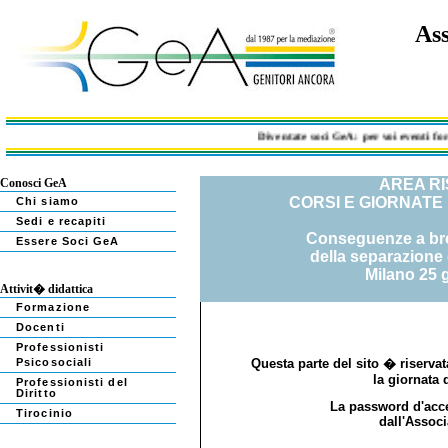
Ass
Diventate soci GeA: per voi eventi format
Conosci GeA
AREA R
CORSI E GIORNATE
Chi siamo
Sedi e recapiti
Conseguenze a bre
Essere Soci GeA
della separazione d
Milano 25 
Attivit� didattica
Formazione
Docenti
Professionisti
Psicosociali
Questa parte del sito � riserva
la giornata 
Professionisti del
Diritto
La password d'acce
Tirocinio
dall'Assoc