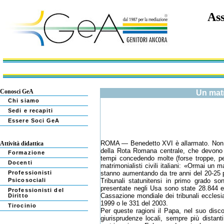
Ass
Conosci GeA
Un matr
Chi siamo
Sedi e recapiti
Essere Soci GeA
ROMA — Benedetto XVI è allarmato. Non solo
Attività didattica
della Rota Romana centrale, che devono pr
Formazione
tempi concedendo molte (forse troppe, pe
Docenti
matrimonialisti civili italiani: «Ormai un m
Professionisti
stanno aumentando da tre anni del 20-25 pe
Psicosociali
Tribunali statunitensi in primo grado 
presentate negli Usa sono state 28.844 e
Professionisti del
Cassazione mondiale dei tribunali ecclesia
Diritto
1999 o le 331 del 2003.
Tirocinio
Per queste ragioni il Papa, nel suo disco
giurisprudenze locali, sempre più distanti