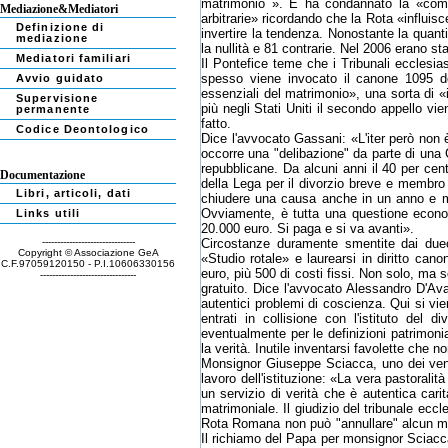
matrimonio ». E ha condannato la «compila
Mediazione&Mediatori
arbitrarie» ricordando che la Rota «influis
Definizione di
invertire la tendenza. Nonostante la quanti
mediazione
la nullità e 81 contrarie. Nel 2006 erano sta
Mediatori familiari
Il Pontefice teme che i Tribunali ecclesia
spesso viene invocato il canone 1095 del
Avvio guidato
essenziali del matrimonio», una sorta di «
Supervisione
più negli Stati Uniti il secondo appello vi
permanente
fatto.
Codice Deontologico
Dice l'avvocato Gassani: «L'iter però non 
occorre una "delibazione" da parte di una 
repubblicane. Da alcuni anni il 40 per ce
Documentazione
della Lega per il divorzio breve e membro 
Libri, articoli, dati
chiudere una causa anche in un anno e me
Ovviamente, è tutta una questione econ
Links utili
20.000 euro. Si paga e si va avanti».
-------------------------------
Circostanze duramente smentite dai duece
Copyright © Associazione GeA
«Studio rotale» e laurearsi in diritto can
C.F.97059120150 - P.I.10606330156
euro, più 500 di costi fissi. Non solo, ma 
--------------------------------
gratuito. Dice l'avvocato Alessandro D'A
autentici problemi di coscienza. Qui si vie
entrati in collisione con l'istituto del
eventualmente per le definizioni patrimoni
la verità. Inutile inventarsi favolette che n
Monsignor Giuseppe Sciacca, uno dei ventun
lavoro dell'istituzione: «La vera pastoral
un servizio di verità che è autentica carità
matrimoniale. Il giudizio del tribunale ecc
Rota Romana non può "annullare" alcun ma
Il richiamo del Papa per monsignor Sciacca v