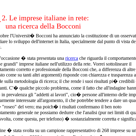
2. Le imprese italiane in rete:
una ricerca della Bocconi
ttobre l'Universit� Bocconi ha annunciato la costituzione di un osservat
iare lo sviluppo dell'internet in Italia, specialmente dal punto di vista de
.
l'occasione � stata presentata una
ricerca
che riguarda il comportamento
 grandi" imprese italiane nell'utilizzo della rete. Vorrei sottolineare il
amento corretto e professionale della Bocconi che, a differenza di altre
sto come su tanti altri argomenti) risponde con chiarezza e trasparenza a
 sulla metodologia di ricerca; il che rende i suoi risultati pi� credibili 
santi. C'� qualche piccolo problema, come il fatto che all'indagine han
o in prevalenza gli "addetti ai lavori", cio� persone all'interno delle im
larmente interessate all'argomento, il che potrebbe tendere a dare un qu
 "roseo" del vero; ma poich� i risultati confermano il ben noto
ntamento generale ne possiamo dedurre che l'analisi (pur nei limiti di qua
 svolta, come questa, per telefono) � sostanzialmente corretta e significa
ine � stata svolta su un campione rappresentativo di 268 imprese su u