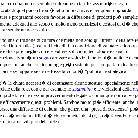
tratta di una pura e semplice riduzione di tariffe, assai pi� estesa e
izzata di quel poco che si � fatto finora. Invece per quanto riguarda
ature e programmi occorre favorire la diffusione di prodotti pi� semplic
amente adeguati allo scopo e molto meno complessi e costosi di ci� che
i far sembrare necessario.
tto una diffusione di cultura che metta non solo gli "utenti" della rete (
 dell'informatica) ma tutti i cittadini in condizione di valutare le loro rea
e e di capire meglio come scegliere soluzioni, tecnologie e canali di
cazione. Non � un
sogno
arrivare a soluzioni molto pi� pratiche e co
o possibili anche con tecnologie gi� esistenti, per non parlare di altre 
 facile sviluppare se ce ne fosse la volont� "politica" e strategica.
 c'� la chiara necessit� di contrastare alcune storture, specialmente nel
iale della rete, come per esempio lo
spamming
e le violazioni della
pr
 probabile che nessun provvedimento legale o comunque normativo p
re efficacemente questi problemi. Sarebbe molto pi� efficiente, anche i
caso, una diffusione di cultura, che generi una "presa di coscienza" pi�
 e cos� metta in difficolt� chi commette abusi (e, cos� facendo, risch
 a un sano sviluppo della rete).