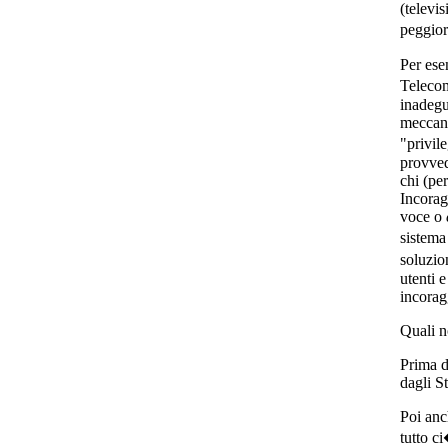
(televis
peggior
Per ese
Telecom
inadegu
meccani
"privil
provved
chi (pe
Incorag
voce o
sistema
soluzion
utenti 
incorag
Quali n
Prima d
dagli S
Poi anch
tutto c