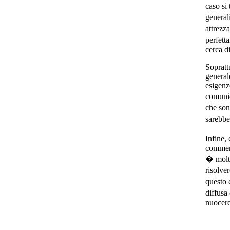
caso si 
general
attrezz
perfett
cerca d
Soprattu
generale
esigenz
comuni
che son
sarebbe
Infine,
commerc
� molto
risolve
questo 
diffusa
nuocere