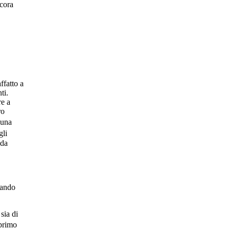
ncora
ffatto a
ti.
re a
ro
 una
gli
 da
iando
sia di
 primo