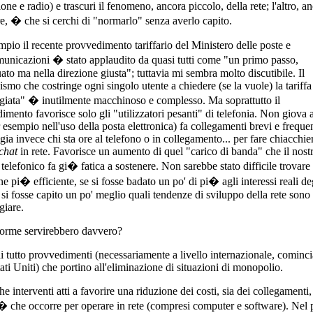
ione e radio) e trascuri il fenomeno, ancora piccolo, della rete; l'altro, a
e, � che si cerchi di "normarlo" senza averlo capito.
mpio il recente provvedimento tariffario del Ministero delle poste e
unicazioni � stato applaudito da quasi tutti come "un primo passo,
ato ma nella direzione giusta"; tuttavia mi sembra molto discutibile. Il
smo che costringe ogni singolo utente a chiedere (se la vuole) la tariffa
egiata" � inutilmente macchinoso e complesso. Ma soprattutto il
imento favorisce solo gli "utilizzatori pesanti" di telefonia. Non giova a
r esempio nell'uso della posta elettronica) fa collegamenti brevi e frequen
gia invece chi sta ore al telefono o in collegamento... per fare chiacchie
chat
in rete. Favorisce un aumento di quel "carico di banda" che il nost
 telefonico fa gi� fatica a sostenere. Non sarebbe stato difficile trovare
e pi� efficiente, se si fosse badato un po' di pi� agli interessi reali de
e si fosse capito un po' meglio quali tendenze di sviluppo della rete sono
giare.
orme servirebbero davvero?
i tutto provvedimenti (necessariamente a livello internazionale, cominc
tati Uniti) che portino all'eliminazione di situazioni di monopolio.
e interventi atti a favorire una riduzione dei costi, sia dei collegamenti, 
i� che occorre per operare in rete (compresi computer e software). Nel