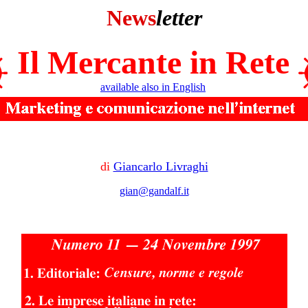
News
letter
Il Mercante in Rete
available also in English
di
Giancarlo Livraghi
gian@gandalf.it