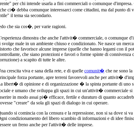
erente" per chi intende usarla a fini commerciali o comunque d'impresa.
che ci� debba comunque interessarci come cittadini, ma dal punto di v
tile" il tema sia secondario.
do che sia cos�, per varie ragioni.
'esperienza dimostra che anche l'attivit� commerciale, o comunque d'
i svolge male in un ambiente chiuso e condizionato. Ne nasce un merca
istorto che favorisce alcune imprese (quelle che hanno legami con il po
ontrollante, che siano protezioni e favori o forme spinte di connivenza 
orruzione) a scapito di tutte le altre.
na crescita viva e sana della rete, e di quelle
comunit�
che ne sono la
rincipale forza portante, apre terreni favorevoli anche per attivit� d'im
a libert� di opinione e di organizzazione � la spinta portante di uno 
ociale e umano che sviluppa gli spazi in cui un'attivit� commerciale s
nserire in modo assai pi� efficace, fertile e duraturo di quanto accadre
ovesse "creare" da sola gli spazi di dialogo in cui operare.
uando si comincia con la censura e la repressione, non si sa dove si va a
gni condizionamento del libero scambio di informazioni e di idee finis
'essere un freno anche per l'attivit� delle imprese.