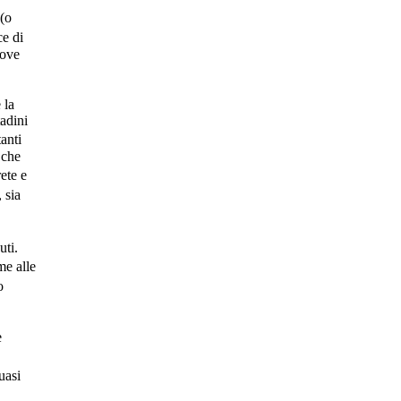
 (o
ce di
rove
 la
tadini
tanti
 che
ete e
 sia
uti.
me alle
o
e
uasi