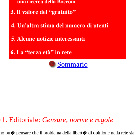
Sommario
1. Editoriale:
Censure, norme e regole
o pu� pensare che il problema della libert� di opinione nella rete sia