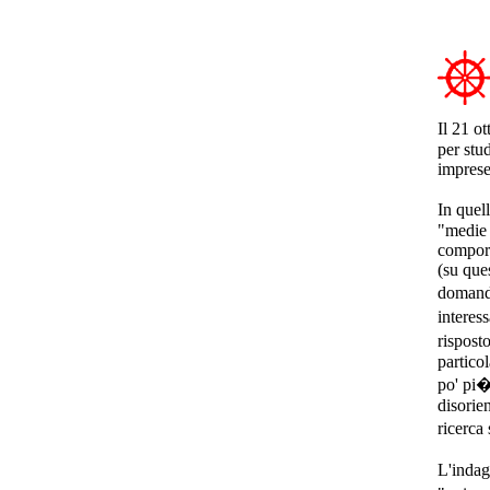
Il 21 o
per stud
imprese
In quel
"medie e
comport
(su que
domande
interes
rispost
partico
po' pi�
disorie
ricerca
L'indag