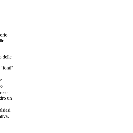
orio
lle
 delle
 "fonti"
e
no
prese
adro un
lsiasi
tiva.
n