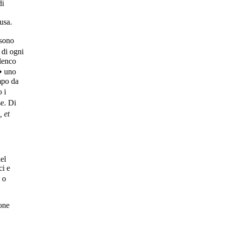
di
usa.
 sono
 di ogni
lenco
� uno
mpo da
 i
se. Di
 et
el
ci e
 o
ione