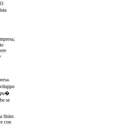
 O
ista
impresa,
to
tere
o
presa.
sviluppo
i pu�
bbe se
 finire.
ce con