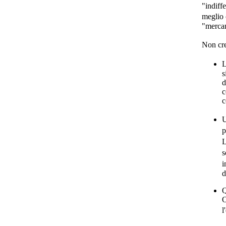
"indiff
meglio 
"mercan
Non cre
L
s
d
c
c
U
p
L
s
i
d
Q
O
l