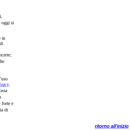
i,
 oggi si
e in
li
ncrete;
che
l'uso
ivacy
.
ossa
n
 forte e
ia di
ritorno all'inizio