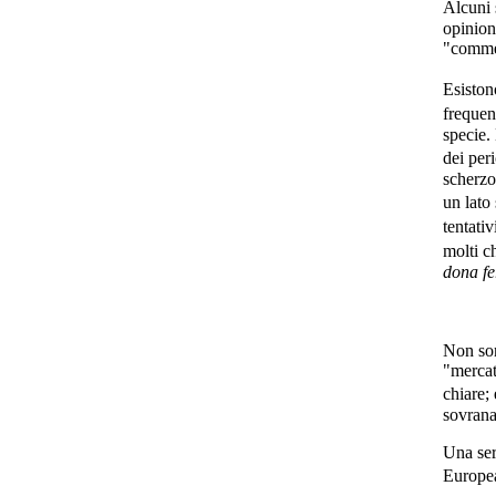
Alcuni 
opinion
"commer
Esiston
frequen
specie.
dei per
scherzo
un lato
tentativ
molti c
dona fe
Non son
"mercat
chiare;
sovrana
Una seri
Europea