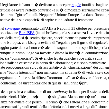
il legislatore italiano si � dedicato a concepire
regole
inutili o sbagliate
rtuose da avere l'effetto contrario) e si � dimostrato scarsamente capa
e le norme "giuste" e utili. Neppure l'Unione Europea ha dato, finora, p
ositive della sua capacit� di capire e inquadrare il fenomeno.
nel
convegno
organizzato dall'AIIP a Napoli il 31 ottobre per presentare
associazione
EuroISPA
(in cui brillava per la sua assenza la voce dei cit
tori della rete) si � sentito ripetere, specialmente da parte dei rappresen
ione Europea, che bisogna evitare di "regolare per il gusto di regolare",
aggior parte dei casi non c'� alcun bisogno di norme specifiche per la r
unque in primo luogo va favorita e difesa la libert� di comunicazione,
le, sia "commerciale". Si � anche levata qualche voce critica sulla
ione italiana esistente e in corso di elaborazione; e si sono manifestate
cate preoccupazioni su qualsiasi tentativo di "classificazione" dei conten
 le "buone intenzioni" non mancano, ma si tratter� di vedere se e co
seguiranno i fatti e se la diffusa "normomania" sar� davvero bloccata, 
controllata, da un'applicazione di questi "sani princ�pi".
a della prossima costituzione di una
Authority
in Italia per il sistema dell
unicazioni. L'idea, in s�, non � sbagliata. Ma occorrer� un'attenta
ianza per evitare due pericoli. Il primo � che l'attenzione si concentri q
vamente sui "grandi temi" della telefonia e dei mezzi a larga diffusione