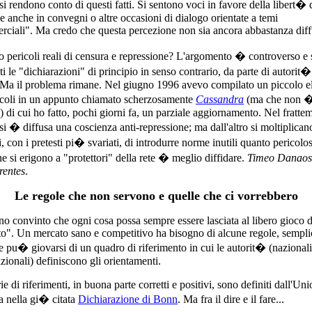
si rendono conto di questi fatti. Si sentono voci in favore della libert� 
e anche in convegni o altre occasioni di dialogo orientate a temi
ciali". Ma credo che questa percezione non sia ancora abbastanza diff
o pericoli reali di censura e repressione? L'argomento � controverso e
ti le "dichiarazioni" di principio in senso contrario, da parte di autorit�
 Ma il problema rimane. Nel giugno 1996 avevo compilato un piccolo e
icoli in un appunto chiamato scherzosamente
Cassandra
(ma che non 
) di cui ho fatto, pochi giorni fa, un parziale aggiornamento. Nel fratte
 si � diffusa una coscienza anti-repressione; ma dall'altro si moltiplicano
i, con i pretesti pi� svariati, di introdurre norme inutili quanto pericolo
he si erigono a "protettori" della rete � meglio diffidare.
Timeo Danaos,
rentes
.
Le regole che non servono e quelle che ci vorrebbero
o convinto che ogni cosa possa sempre essere lasciata al libero gioco d
o". Un mercato sano e competitivo ha bisogno di alcune regole, sempli
 e pu� giovarsi di un quadro di riferimento in cui le autorit� (nazionali
zionali) definiscono gli orientamenti.
e di riferimenti, in buona parte corretti e positivi, sono definiti dall'Un
 nella gi� citata
Dichiarazione di Bonn
. Ma fra il dire e il fare...