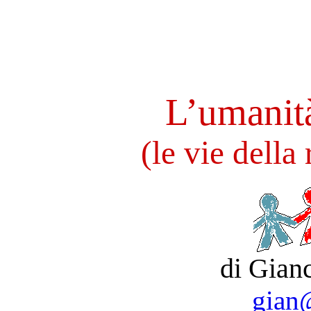
L’umanità
(le vie della 
di Gian
gian@