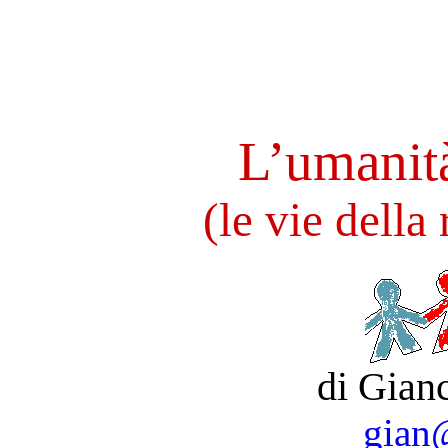
L’umanità
(le vie della 
di Gian
gian@