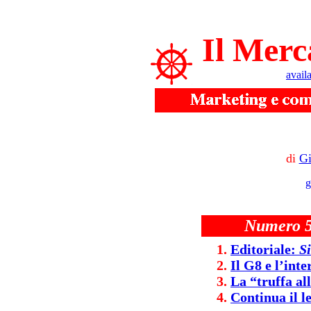
Il Merc
avail
di
Gi
g
Numero 58
Editoriale:
S
Il G8 e l’inte
La “truffa al
Continua il l