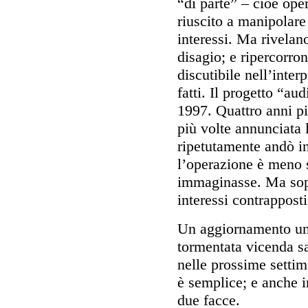
“di parte” – cioè ope
riuscito a manipolare
interessi. Ma rivelan
disagio; e ripercorro
discutibile nell’inter
fatti. Il progetto “au
1997. Quattro anni pi
più volte annunciata 
ripetutamente andò in
l’operazione è meno 
immaginasse. Ma sopr
interessi contrapposti 
Un aggiornamento un 
tormentata vicenda s
nelle prossime settim
è semplice; e anche 
due facce.