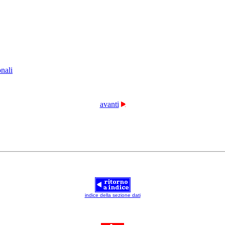
nali
avanti
indice della sezione dati