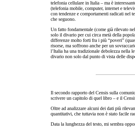
telefonia cellulare in Italia – ma è interessa
(telefonia mobile, computer, internet e televis
con tendenze e comportamenti radicati nel t
che seguono.
Un fatto fondamentale (come già rilevato nel
solo il divario per cui circa metà della pop
differenze molto forti fra i più “poveri” (qua
risorse, ma soffrono anche per un sovraccari
l’Italia ha una tradizionale debolezza nella l
divario non solo dal punto di vista delle dis
Il secondo rapporto del Censis sulla comunica
scrivere un capitolo di quel libro – e il Cen
Oltre ad analizzare alcuni dei dati più rilevan
quantitativi, che tuttavia non è stato facile 
Data la lunghezza del testo, mi sembra opport