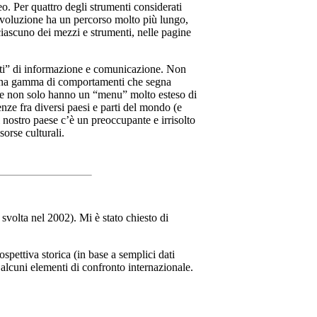
eo. Per quattro degli strumenti considerati
 l’evoluzione ha un percorso molto più lungo,
ascuno dei mezzi e strumenti, nelle pagine
enti” di informazione e comunicazione. Non
he una gamma di comportamenti che segna
i” che non solo hanno un “menu” molto esteso di
ze fra diversi paesi e parti del mondo (e
l nostro paese c’è un preoccupante e irrisolto
orse culturali.
svolta nel 2002). Mi è stato chiesto di
ospettiva storica (in base a semplici dati
e alcuni elementi di confronto internazionale.