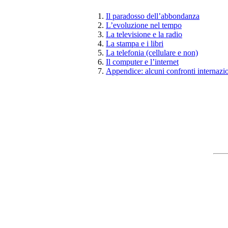
Il paradosso dell’abbondanza
L’evoluzione nel tempo
La televisione e la radio
La stampa e i libri
La telefonia (cellulare e non)
Il computer e l’internet
Appendice: alcuni confronti internazio