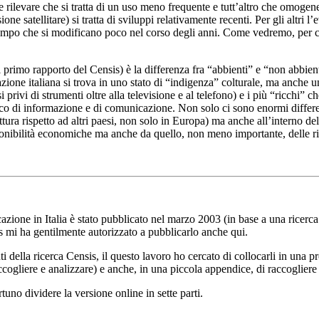
nte rilevare che si tratta di un uso meno frequente e tutt’altro che omogen
ione satellitare) si tratta di sviluppi relativamente recenti. Per gli altri
empo che si modificano poco nel corso degli anni. Come vedremo, per ci
 primo rapporto del Censis) è la differenza fra “abbienti” e “non abbi
olazione italiana si trova in uno stato di “indigenza” colturale, ma anc
si privi di strumenti oltre alla televisione e al telefono) e i più “ricch
co di informazione e di comunicazione. Non solo ci sono enormi differen
ettura rispetto ad altri paesi, non solo in Europa) ma anche all’interno de
ponibilità economiche ma anche da quello, non meno importante, delle ris
zione in Italia è stato pubblicato nel marzo 2003 (in base a una ricerca 
sis mi ha gentilmente autorizzato a pubblicarlo anche qui.
ti della ricerca Censis, il questo lavoro ho cercato di collocarli in una pr
raccogliere e analizzare) e anche, in una piccola appendice, di raccoglier
uno dividere la versione online in sette parti.