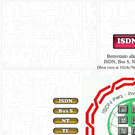
Benvenuto al
ISDN, Bus S, 
(
Best view at 1024x76