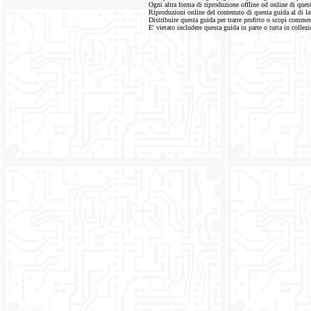
Ogni altra forma di riproduzione offline od online di que
Riproduzioni online del contenuto di questa guida al di la
Distribuire questa guida per trarre profitto o scopi co
E' vietato includere questa guida in parte o tutta in collezi