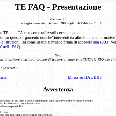
TE FAQ - Presentazione
Versione 1.1
ultimo aggiornamento : Gennaio 2006 - (dal 16 Febbraio 2001)
un TE e un TA e su come utilizzarli correttamente.
.isdn su questo argomento nonche' interventi da altre fonti e le normati
 le
istruzioni
su come usarla al meglio prima di
accedere alla FAQ
ver
a' nella FAQ
.
Nota
ima di scrivere a me o sul gruppo di leggere
attentamente TUTTA la FAQ
e le alt
due server :
ciale
Mirror su HAL BBS
Avvertenza
onvenienza di chi legge e tutte le informazioni sono ragionevolmente verificate e accurate.
lla distribuzione di queste informazioni.
schio e responsabilita'.
l lettore.
esse cosi' come link a queste pagine sono permessi.