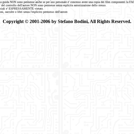
sta guida NON sono permesse anche se per uso personale e' concesso avere una copia dei files componenti la FA
' del controllo dell'autore NON sono permesse senza esplicita autorizzazione dello stesso.
mmerciali e' ESPRESSAMENTE vietato.
oni, raccolte o libri senza l'esplicito permesso dell'autore.
Copyright © 2001-2006 by Stefano Bodini, All Rights Reserved.