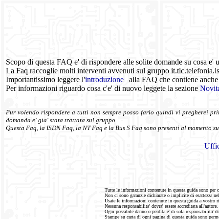
Scopo di questa FAQ e' di rispondere alle solite domande su cosa e' 
La Faq raccoglie molti interventi avvenuti sul gruppo it.tlc.telefonia
Importantissimo leggere l'
introduzione
alla FAQ che contiene anche
Per informazioni riguardo cosa c'e' di nuovo leggete la sezione
Novit
Pur volendo rispondere a tutti non sempre posso farlo quindi vi pregherei pr
domanda e' gia' stata trattata sul gruppo.
Questa Faq, la ISDN Faq, la NT Faq e la Bus S Faq sono presenti al momento su 
Uffi
Tutte le informazioni contenute in questa guida sono per c
Non ci sono garanzie dichiarate o implicite di esattezza ne
Usate le informazioni contenute in questa guida a vostro ri
Nessuna responsabilita' dovra' essere accreditata all'autore.
Ogni possibile danno o perdita e' di sola responsabilita' de
Stampe su carta di ogni pagina di questa guida sono perm