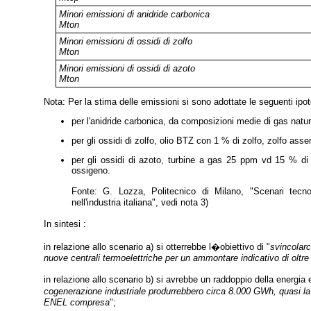
Minori emissioni di anidride carbonica
Mton
Minori emissioni di ossidi di zolfo
Mton
Minori emissioni di ossidi di azoto
Mton
Nota: Per la stima delle emissioni si sono adottate le seguenti ipot
per l'anidride carbonica, da composizioni medie di gas natur
per gli ossidi di zolfo, olio BTZ con 1 % di zolfo, zolfo asse
per gli ossidi di azoto, turbine a gas 25 ppm vd 15 % d
ossigeno.
Fonte: G. Lozza, Politecnico di Milano, "Scenari tecno
nell'industria italiana", vedi nota 3)
In sintesi :
in relazione allo scenario a) si otterrebbe l�obiettivo di "
svincolarc
nuove centrali termoelettriche per un ammontare indicativo di olt
in relazione allo scenario b) si avrebbe un raddoppio della energia e
cogenerazione industriale produrrebbero circa 8.000 GWh, quasi la 
ENEL compresa
";