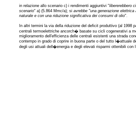
in relazione allo scenario c) i rendimenti aggiuntivi "
libererebbero 
scenario
" a) (5.864 Mmc/a); si
avrebbe "una generazione elettrica 
naturale e con una riduzione significativa dei consumi di olio
".
In altri termini la via della riduzione del deficit produttivo (al 1
centrali termoelettriche ancorch� basate su cicli cogenerativi a 
miglioramento dell'efficienza delle centrali esistenti una strada conc
contempo in grado di coprire in buona parte o del tutto l�attuale d
degli usi attuali dell�energia e degli elevati risparmi ottenibili co