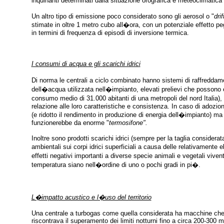
inquinanti determinati dalla situazione orografica e meteoclimatica 
Un altro tipo di emissione poco considerato sono gli aerosol o "
drif
stimate in oltre 1 metro cubo all�ora, con un potenziale effetto peg
in termini di frequenza di episodi di inversione termica.
I consumi di acqua e gli scarichi idrici
Di norma le centrali a ciclo combinato hanno sistemi di raffreddam
dell�acqua utilizzata nell�impianto, elevati prelievi che possono 
consumo medio di 31.000 abitanti di una metropoli del nord Italia), c
relazione alle loro caratteristiche e consistenza. In caso di adozi
(e ridotto il rendimento in produzione di energia dell�impianto) ma 
funzionerebbe da enorme "
termosifone".
Inoltre sono prodotti scarichi idrici (sempre per la taglia considerat
ambientali sui corpi idrici superficiali a causa delle relativamente
effetti negativi importanti a diverse specie animali e vegetali viven
temperatura siano nell�ordine di uno o pochi gradi in pi�.
L�impatto acustico e l�uso del territorio
Una centrale a turbogas come quella considerata ha macchine che p
riscontrava il superamento dei limiti notturni fino a circa 200-300 met