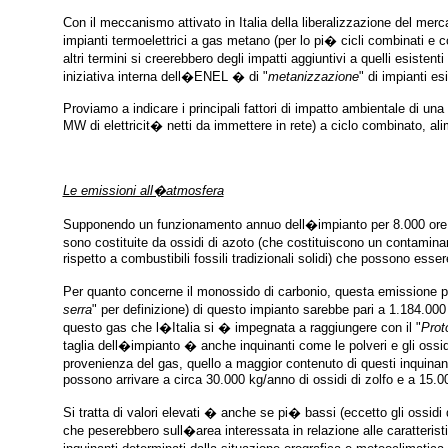
Con il meccanismo attivato in Italia della liberalizzazione del mer
impianti termoelettrici a gas metano (per lo pi� cicli combinati e co
altri termini si creerebbero degli impatti aggiuntivi a quelli esist
iniziativa interna dell�ENEL � di "
metanizzazione
" di impianti esi
Proviamo a indicare i principali fattori di impatto ambientale di una 
MW di elettricit� netti da immettere in rete) a ciclo combinato, a
Le emissioni all�atmosfera
Supponendo un funzionamento annuo dell�impianto per 8.000 ore, 
sono costituite da ossidi di azoto (che costituiscono un contamina
rispetto a combustibili fossili tradizionali solidi) che possono es
Per quanto concerne il monossido di carbonio, questa emissione pu
serra
" per definizione) di questo impianto sarebbe pari a 1.184.000 
questo gas che l�Italia si � impegnata a raggiungere con il "
Prot
taglia dell�impianto � anche inquinanti come le polveri e gli ossidi
provenienza del gas, quello a maggior contenuto di questi inquinan
possono arrivare a circa 30.000 kg/anno di ossidi di zolfo e a 15.0
Si tratta di valori elevati � anche se pi� bassi (eccetto gli ossidi 
che peserebbero sull�area interessata in relazione alle caratteristi