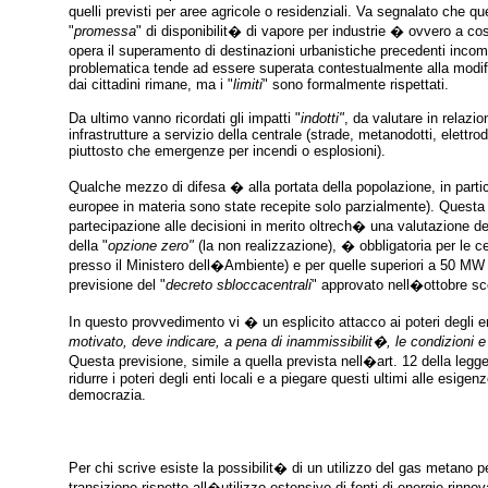
quelli previsti per aree agricole o residenziali. Va segnalato che que
"
promessa
" di disponibilit� di vapore per industrie � ovvero a co
opera il superamento di destinazioni urbanistiche precedenti incom
problematica tende ad essere superata contestualmente alla modific
dai cittadini rimane, ma i "
limiti
" sono formalmente rispettati.
Da ultimo vanno ricordati gli impatti "
indotti"
, da valutare in relazi
infrastrutture a servizio della centrale (strade, metanodotti, elettrod
piuttosto che emergenze per incendi o esplosioni).
Qualche mezzo di difesa � alla portata della popolazione, in partico
europee in materia sono state recepite solo parzialmente). Questa p
partecipazione alle decisioni in merito oltrech� una valutazione de
della "
opzione zero"
(la non realizzazione), � obbligatoria per le 
presso il Ministero dell�Ambiente) e per quelle superiori a 50 MW t
previsione del "
decreto sbloccacentrali
" approvato nell�ottobre sco
In questo provvedimento vi � un esplicito attacco ai poteri degli ent
motivato, deve indicare, a pena di inammissibilit�, le condizioni e
Questa previsione, simile a quella prevista nell�art. 12 della legge
ridurre i poteri degli enti locali e a piegare questi ultimi alle esi
democrazia.
Per chi scrive esiste la possibilit� di un utilizzo del gas metano 
transizione rispetto all�utilizzo estensivo di fonti di energie rinnov