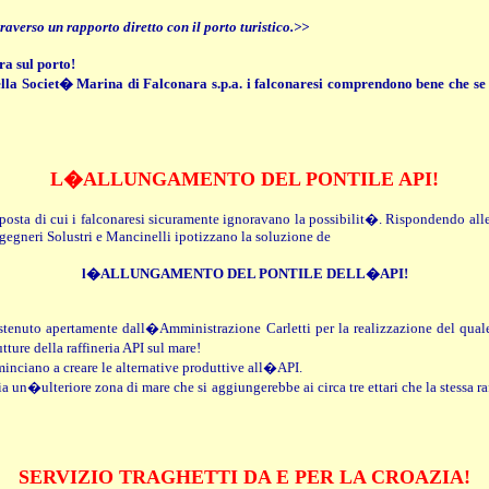
traverso un rapporto diretto con il porto turistico.>>
a sul porto!
lla Societ� Marina di Falconara s.p.a. i falconaresi comprendono bene che se 
L�ALLUNGAMENTO DEL PONTILE API!
osta di cui i falconaresi sicuramente ignoravano la possibilit�. Rispondendo all
 ingegneri Solustri e Mancinelli ipotizzano la soluzione de
l�ALLUNGAMENTO DEL PONTILE DELL�API!
 sostenuto apertamente dall�Amministrazione Carletti per la realizzazione d
 della raffineria API sul mare!
ominciano a creare le alternative produttive all�API.
a un�ulteriore zona di mare che si aggiungerebbe ai circa tre ettari che la stessa ra
SERVIZIO TRAGHETTI DA E PER LA CROAZIA!