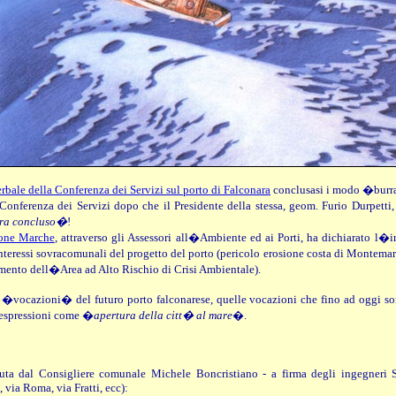
rbale della Conferenza dei Servizi sul porto di Falconara
conclusasi i modo �burra
Conferenza dei Servizi dopo che il Presidente della stessa, geom. Furio Durpetti
 era concluso�
!
ione Marche
, attraverso gli Assessori all�Ambiente ed ai Porti, ha dichiarato l�i
 interessi sovracomunali del progetto del porto (pericolo erosione costa di Montem
amento dell�Area ad Alto Rischio di Crisi Ambientale).
�vocazioni� del futuro porto falconarese, quelle vocazioni che fino ad oggi son
 espressioni come �
apertura della citt� al mare
�.
uta dal Consigliere comunale Michele Boncristiano - a firma degli ingegneri S
 via Roma, via Fratti, ecc):