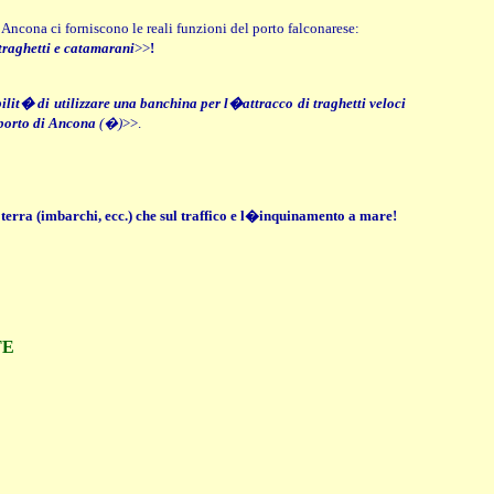
 Ancona ci forniscono le reali funzioni del porto falconarese:
 traghetti e catamarani
>>
!
bilit� di utilizzare una banchina per l�attracco di traghetti veloci
 porto di Ancona
(�)
>>.
terra (imbarchi, ecc.) che sul traffico e l�inquinamento a mare!
TE