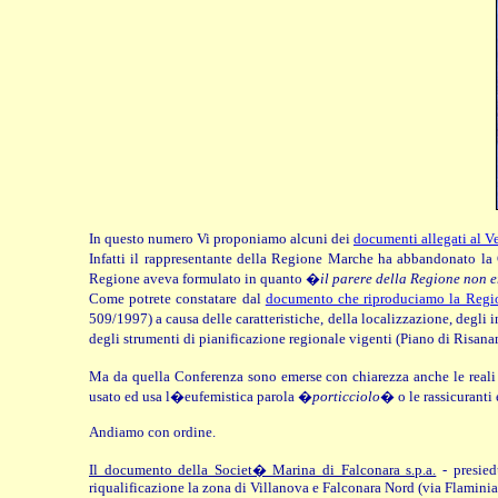
In questo numero Vi proponiamo alcuni dei
documenti allegati al Ve
Infatti il rappresentante della Regione Marche ha abbandonato la 
Regione aveva formulato in quanto �
il parere della Regione non
Come potrete constatare dal
documento che riproduciamo la Reg
509/1997) a causa delle caratteristiche, della localizzazione, degli
degli strumenti di pianificazione regionale vigenti (Piano di Risan
Ma da quella Conferenza sono emerse con chiarezza anche le reali 
usato ed usa l�eufemistica parola �
porticciolo
� o le rassicuranti
Andiamo con ordine.
Il documento della Societ� Marina di Falconara s.p.a.
- presied
riqualificazione la zona di Villanova e Falconara Nord (via Flaminia,