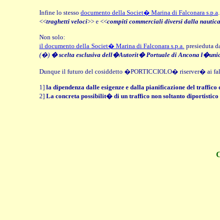
Infine lo stesso
documento della Societ� Marina di Falconara s.p.a
<<
traghetti veloci
>> e <<
compiti commerciali diversi dalla nautica
Non solo:
il documento della Societ� Marina di Falconara s.p.a.
presieduta d
(�)
� scelta esclusiva dell�Autorit� Portuale di Ancona l�unico e
Dunque il futuro del cosiddetto �PORTICCIOLO� riserver� ai fal
1]
la dipendenza dalle esigenze e dalla pianificazione del traffico
2]
La concreta possibilit� di un traffico non soltanto diportisti
C