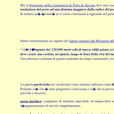
Ma la
Relazione della Capitaneria di Porto di Ancona
dice una cosa
traslazione del porto ad una distanza maggiore dalla radice del po
In termini pi� �crudi� se si vuole continuare a ragionare sul por
Infine sottolineiamo un aspetto del
parere espresso dal Ministero de
<<
(�)
l�impatto dei 150.000 metri cubi di nuova edificazione
(nd
deve creare una cortina, un sipario, lungo la linea della riva del m
Una ulteriore conferma di quanto andiamo da tempo sostenendo circ
La parola
porticciolo
sui vocabolari viene soltanto indicata come
d
Pertanto ci� che � stato progettato a Falconara e ci� che si preved
prevede e descrive:
porto turistico
:
complesso di strutture amovibili ed inamovibili re
l�apprestamento di servizi complementari.;