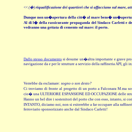
<<
(�)
riqualificazione dei quartieri che si affacciano sul mare, at
Dunque non un�apertura della citt� al mare bens� un�apertur
Al di l� della rassicurante propaganda del Sindaco Carletti e de
vedranno una gettata di cemento sul mare: il porto.
Dallo stesso documento
si desume un�altra importante e grave prop
navigazione da e per le strutture a servizio della raffineria API, gli
Verrebbe da esclamare:
sogno o son desto?
Ci troviamo di fronte al progetto di un porto a Falconara M.ma
cio� una ULTERIORE ESPANSIONE ED OCCUPAZIONE delle strutture
Hanno un bel dire i sostenitori del porto che con esso, intanto, si c
INTANTO, diciamo noi, non si esiterebbe a far occupare alla raffineri
ferroviario sponsorizzato anche dal Sindaco Carletti!