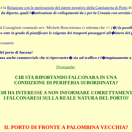
. e la
Relazione con le motivazioni del parere negativo della Capitaneria di Porto
di
 da diporto, quali l�attivazione di collegamenti da e per la Croazia con servizio
al Consigliere comunale avv. Michele Boncristiano ci informa che <<
(�)
la possi
nte in grado di pianificare le esigenze dei trasporti passeggeri all�intero del
conaresi:
 del porto di Ancona!
co ma anche commerciale che si ripercuoter� sia sul traffico e l�inquinamento a 
Domande:
CHI STA RIPORTANDO FALCONARA IN UNA
CONDIZIONE DI PERIFERIA SUBORDINATA?
HI HA INTERESSE A NON INFORMARE CORRETTAMEN
I FALCONARESI SULLA REALE NATURA DEL PORTO?
IL PORTO DI FRONTE A PALOMBINA VECCHIA?