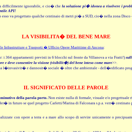
 difficilmente ignorabile, e cio� che
la soluzione pi� idonea a risolvere i prob
ntile API!
to esso va progettato qualche centinaio di metri pi� a SUD, cio� nella zona Disc
LA VISIBILITA� DEL BENE MARE
lle Infrastrutture e Trasporti � Ufficio Opere Marittime di Ancona
:
r: i 364 appartamenti previsti in 6 blocchi sul fronte da Villanova a via Fratti!)
sul
are e deve consentire la visione (visibilit�) del bene inteso come mare
>>.
a l�invasivit� e dannosit� sociale � oltre che ambientale - dell�edificato prog
IL SIGNIFICATO DELLE PAROLE
iminutivo della parola porto.
Non esiste nulla di formale, visuale e/o progettuale r
er� in futuro se quel progetto Carletti/Marina di Falconara s.p.a. verr� cestinat
alizzate con opere a terra e a mare allo scopo di servire unicamente o precipuam