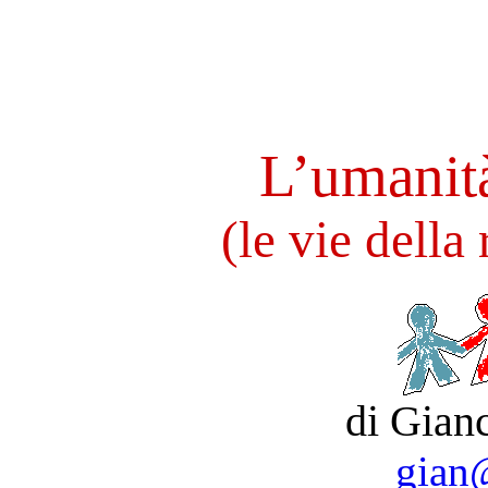
L’umanità
(le vie della 
di Gian
gian@