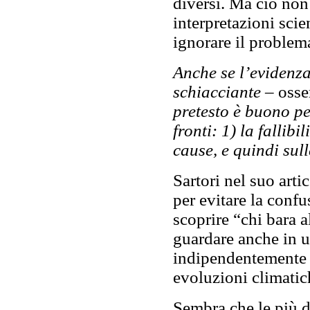
diversi. Ma ciò non 
interpretazioni scie
ignorare il problem
Anche se l’evidenza
schiacciante
– osse
pretesto è buono per
fronti: 1) la fallibi
cause, e quindi sull
Sartori nel suo arti
per evitare la conf
scoprire “chi bara 
guardare anche in u
indipendentemente d
evoluzioni climatich
Sembra che le più d