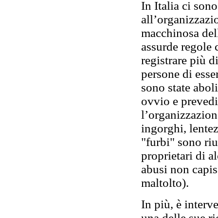
In Italia ci so
all’organizzazio
macchinosa del
assurde regole 
registrare più 
persone di esse
sono state aboli
ovvio e prevedi
l’organizzazion
ingorghi, lentez
"furbi" sono riu
proprietari di a
abusi non capisc
maltolto).
In più, è interv
una delle sue ri