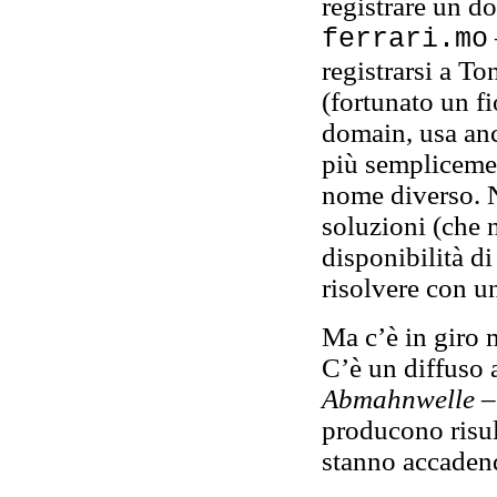
registrare un d
ferrari.mo
registrarsi a T
(fortunato un fi
domain, usa anc
più sempliceme
nome diverso. N
soluzioni (che n
disponibilità d
risolvere con u
Ma c’è in giro 
C’è un diffuso 
Abmahnwelle
–
producono risult
stanno accadend