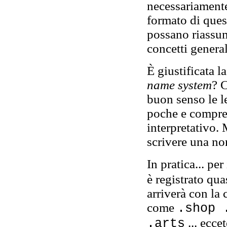
necessariamente
formato di ques
possano riassum
concetti general
È giustificata l
name system
? 
buon senso le le
poche e compren
interpretativo. 
scrivere una no
In pratica... pe
è registrato qua
arriverà con la
come
.shop 
... ecce
.arts