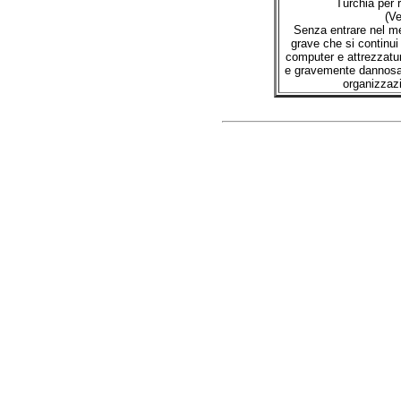
Turchia per r
(V
Senza entrare nel me
grave che si continui
computer e attrezzature
e gravemente dannosa 
organizzazi