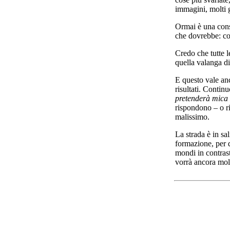
immagini, molti g
Ormai è una const
che dovrebbe: con
Credo che tutte l
quella valanga di
E questo vale an
risultati. Continu
pretenderà mica 
rispondono – o r
malissimo.
La strada è in sa
formazione, per d
mondi in contrast
vorrà ancora mol