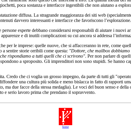
iochetti, poca sostanza e interfacce ingestibili che non aiutano a esplora
atazione diffusa. La stragrande maggioranza dei siti web (specialmente q
tenuti davvero interessanti e interfacce che favoriscono l’esplorazione
e persone esperte debbano considerarsi responsabili di aiutare i nuovi arri
 apparenze e di inutili complicazioni su cui ancora si addensa l’inform
che per le imprese: quelle nuove, che si affacceranno in rete, come que
o a sentire storie orribili come questa:
"Dottore, che mailbox dobbiamo m
che rispondiamo a tutti quelli che ci scrivono"
. Per non parlare di quel
ispondono a sproposito. Gli imprenditori non sono stupidi. Se hanno cap
lita. Credo che ci voglia un grosso impegno, da parte di tutti gli "operato
iffondere una cultura più solida e meno bislacca in fatto di rapporti um
o, ma due facce della stessa medaglia). Le voci del buon senso e della 
to e serio lavoro prima che prendano il sopravvento.
home