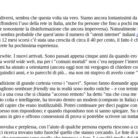
diversi, sembra che questa volta sia vero. Siamo ancora lontanissimi da 
fondersi l’uso della rete in Italia, anche fra persone che fino a pochi m
(e
nonostante
la disinformazione che ancora imperversa). Naturalmente 
sembra probabile che quest’anno il numero di "utenti internet" italiani
12 mesi scorsi c’è stata una crescita di circa il 40 per cento, il fatto è
 rete ha pochissima esperienza.
ewbie
. I nuovi arrivati. Sono passati appena cinque anni da quando ero
la
world wide web
, ma per i "comuni mortali" non c’era neppure l’inter
i mi ha aiutato a orientarmi (ancora oggi non mi vergogno di chiedere 
uindici anni, e io parecchi di più... ma non mi stupivo di averlo come 
radizione di grande cortesia verso i "nuovi". Spesso fanno domande ap
vogliono sembrare
friendly
ma in realtà sono molto ostiche – e con termin
ti a una cosa che si chiama "accesso remoto" ha detto "ma che cosa me n
nto colta e intelligente, ha trovato dentro un modem (comprato in Italia
di capire che erano inutilizzabili. Potrei continuare per dieci pagine con
spesso non rispondono; e quando rispondono non si sanno spiegare. Su qu
vano in giro e offrono connessioni di prova si potrebbe scrivere un tratta
vulsa e perplessa, con l’aiuto di qualche persona esperta riescono a col
ci ricerca trovano tutto fuorché quello che stanno cercando. Le liste di s
, che raramente sono quello che interessa a loro. La qualità media dei siti