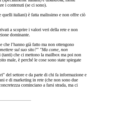
re i contenuti (se ci sono).
uelli italiani) è fatta malissimo e non offre ciò
.
vati a scoprire i valori veri della rete e non
azione dominante.
lle che l’hanno già fatto ma non ottengono
ettere sul suo sito?"
"Ma come, non
li (tanti) che ci mettono la mailbox ma poi non
ito male, è perché le cose sono state spiegate
ri" del settore e da parte di chi fa informazione e
ani e di marketing in rete (che non sono due
concretezza cominciano a farsi strada, ma ci