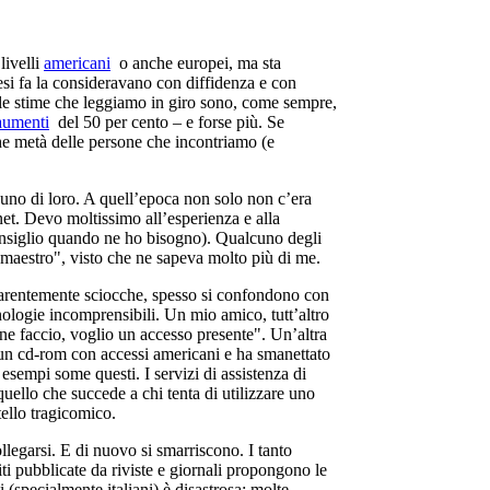
livelli
americani
o anche europei, ma sta
esi fa la consideravano con diffidenza e con
le stime che leggiamo in giro sono, come sempre,
aumenti
del 50 per cento – e forse più. Se
 che metà delle persone che incontriamo (e
 uno di loro. A quell’epoca non solo non c’era
net. Devo moltissimo all’esperienza e alla
consiglio quando ne ho bisogno). Qualcuno degli
"maestro", visto che ne sapeva molto più di me.
parentemente sciocche, spesso si confondono con
ologie incomprensibili. Un mio amico, tutt’altro
e faccio, voglio un accesso presente". Un’altra
) un cd-rom con accessi americani e ha smanettato
 esempi some questi. I servizi di assistenza di
ello che succede a chi tenta di utilizzare uno
tello tragicomico.
legarsi. E di nuovo si smarriscono. I tanto
iti pubblicate da riviste e giornali propongono le
 (specialmente italiani) è disastrosa; molte