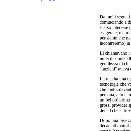
Da molti segnali 
cominciando a dif
scarso interesse 
esagerate; ma mi 
pensiamo che nei 
incontreremo) in
Li chiamavano
n
nulla di simile al
gentilezza di ch
"anziani" aveva q
La rete ha una t
tecnologie che 
che tonto, davan
persona, altretta
un bel po’ prima 
grossi provider 
dei cd che si tro
Dopo una fase con
decantati motori 
cose più svariate