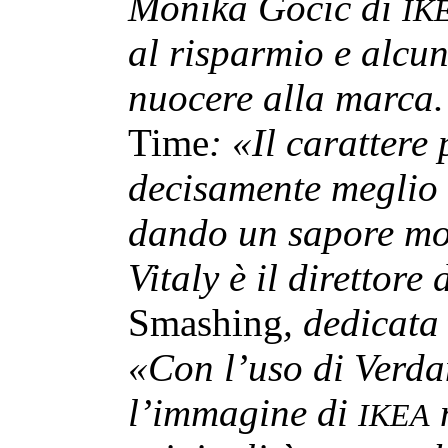
Monika Gocic di
IK
al risparmio e alcu
nuocere alla marca.
Time
: «Il carattere 
decisamente meglio l
dando un sapore molt
Vitaly è il direttore 
Smashing
, dedicata
«Con l’uso di Verdan
l’immagine di
n
IKEA