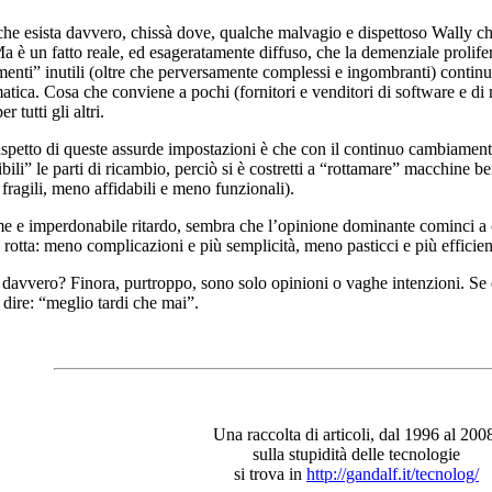
che esista davvero, chissà dove, qualche malvagio e dispettoso Wally che s
Ma è un fatto reale, ed esageratamente diffuso, che la demenziale prolife
enti” inutili (oltre che perversamente complessi e ingombranti) continua
matica. Cosa che conviene a pochi (fornitori e venditori di software e 
r tutti gli altri.
aspetto di queste assurde impostazioni è che con il continuo cambiamento
ili” le parti di ricambio, perciò si è costretti a “rottamare” macchine be
fragili, meno affidabili e meno funzionali).
 e imperdonabile ritardo, sembra che l’opinione dominante cominci a 
a rotta: meno complicazioni e più semplicità, meno pasticci e più efficie
davvero? Finora, purtroppo, sono solo opinioni o vaghe intenzioni. Se e 
 dire: “meglio tardi che mai”.
Una raccolta di articoli, dal 1996 al 200
sulla stupidità delle tecnologie
si trova in
http://gandalf.it/tecnolog/