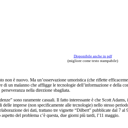
Disponibile anche in pdf
(migliore come testo stampabile)
o non è nuovo. Ma un’osservazione umoristica (che riflette efficacemen
are di un malanno che affligge le tecnologie dell’informazione e della c
 perseveranza nella direzione sbagliata.
denze” sono raramente casuali. Il fatto interessante è che Scott Adams, i
li delle imprese (non specificamente alle tecnologie) nello stesso perio
’elaborazione dei dati, trattano tre vignette “Dilbert” pubblicate dal 7 
o aspetto del problema c’è questa, due giorni più tardi, l’11 maggio.