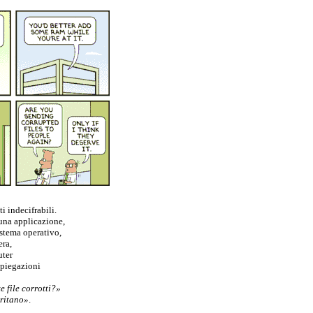
 indecifrabili.
una applicazione,
istema operativo,
era,
uter
spiegazioni
 file corrotti?»
eritano»
.