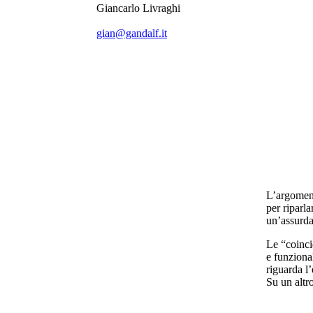
Giancarlo Livraghi
gian@gandalf.it
L’argoment
per riparl
un’assurda
Le “coinci
e funziona
riguarda l
Su un altr