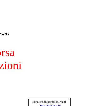
orsa
zioni
Per altre osservazioni vedi
il mercante in rete