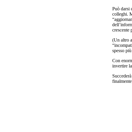
Può darsi 
colleghi. 
“aggiornam
dell’infor
crescente pe
(Un altro 
“incompatib
spesso più 
Con enorme
invertire l
Succederà 
finalmente