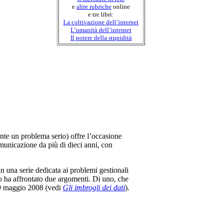
e
altre rubriche
online
e tre libri:
La coltivazione dell’internet
L’umanità dell’internet
Il potere della stupidità
te un problema serio) offre l’occasione
omunicazione da più di dieci anni, con
n una serie dedicata ai problemi gestionali
do ha affrontato due argomenti. Di uno, che
al 9 maggio 2008 (vedi
Gli imbrogli dei dati
).