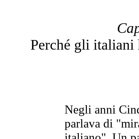
Cap
Perché gli italian
Negli anni Cinq
parlava di "mi
italiano". Un p