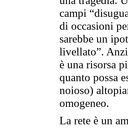
una tragedia. U
campi “disugual
di occasioni pe
sarebbe un ipo
livellato”. Anzi
è una risorsa p
quanto possa es
noioso) altop
omogeneo.
La rete è un a